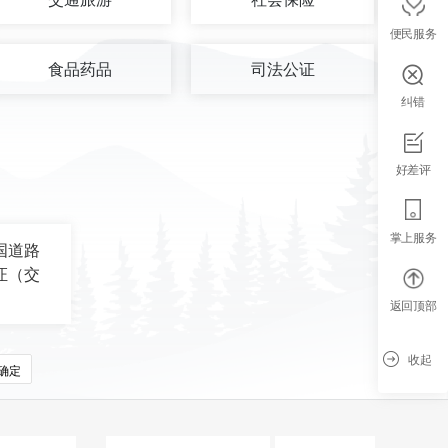
便民服务
食品药品
司法公证
纠错
好差评
掌上服务
国道路
证（交
返回顶部
收起
确定