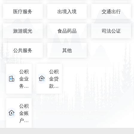
医疗服务
出境入境
交通出行
旅游观光
食品药品
司法公证
公共服务
其他
公积
公积
金业
金贷
务明
款基
细查
本信
询
息查
公积
询
金账
户信
息查