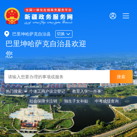
巴里坤哈萨克自治县
切换
巴里坤哈萨克自治县欢迎
您
热门搜索:
个体工商户设立登记
教育入学“一件事”
社会保障卡注销
独生子女补贴
中考成绩查询