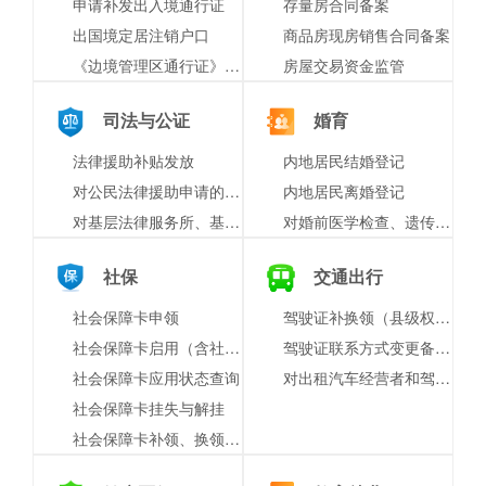
申请补发出入境通行证
存量房合同备案
出国境定居注销户口
商品房现房销售合同备案
《边境管理区通行证》网上预约
房屋交易资金监管
司法与公证
婚育
法律援助补贴发放
内地居民结婚登记
对公民法律援助申请的审批
内地居民离婚登记
对基层法律服务所、基层法律服务工作者进行表彰奖励
对婚前医学检查、遗传病诊断和产前诊断结果有异议的医学技术鉴定
社保
交通出行
社会保障卡申领
驾驶证补换领（县级权限）
社会保障卡启用（含社会保障卡银行账户激活）
驾驶证联系方式变更备案（县级权限）
社会保障卡应用状态查询
对出租汽车经营者和驾驶员先进事迹的表彰和奖励
社会保障卡挂失与解挂
社会保障卡补领、换领、换发