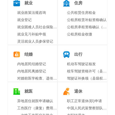
就业
住房
就业政策法规咨询
公共租赁住房租金
就业登记
公租房租赁补贴资格确认
就业困难人员社会保险补贴申领
公租房承租资格确认（县级）
就业见习补贴申领
公租房租金收缴
灵活就业人员参保登记
结婚
出行
内地居民结婚登记
机动车驾驶证核发
内地居民离婚登记
校车驾驶资格许可（县级权限）
对婚前医学检查、遗传病诊断和产前诊断结果有异议的医学技术鉴定
驾驶证补换领（县级权限）
就医
退休
异地居住就医申请确认
职工正常退休(职)申请
工伤医疗（康复）费用申报
中国人民武装警察部队、军队离休、退休干部和退休士官的抚恤优待的给付
一次性工伤医疗补助金申请
在职转退休