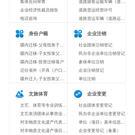
集体合同审查
道路旅客运输车辆《道路运输证》换发
企业经济性裁员报告
道路货运经营许可
电话咨询
道路货运车辆《道路运输证》配发
身份户籍
企业注销
疆内迁移-父母投靠子女户口迁移
社会团体注销登记
疆内迁移-子女投靠父母户口迁移
民办非企业单位注销登记
疆内迁移-投资迁移落户
参保单位注销
迁往省外（开具《户口迁移证》）
企业注销登记
疆外迁入-子女投靠父母户口迁入
单位注销
文旅体育
企业变更
文艺、体育等专业训练的社会组织自行实施义务教育审批
社会团体变更登记
文艺表演团体从事营业性演出活动审批
民办非企业单位变更登记
对非物质文化遗产代表性传承人的组织推荐评审认定
单位（项目）基本信息变更
对非物质文化遗产项目保护单位的组织推荐评审认定
企业变更登记（备案）