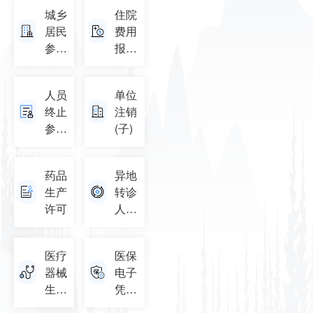
变更
尿
城乡
住院
登记
毒...
居民
费用
[城乡
参保
报销
居民
信息
(新)
暂停
变更
缴...
人员
单位
登记
终止
注销
[城乡
参保
(子)
居民
(子)
终止
参...
药品
异地
生产
转诊
许可
人员
备案
医疗
医保
器械
电子
生产
凭证
许可
申领