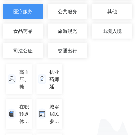
医疗服务
公共服务
其他
食品药品
旅游观光
出境入境
司法公证
交通出行
高血
执业
压、
药师
糖尿
延续
病、
注册
恶性
在职
城乡
肿瘤
转退
居民
门诊
休
参保
放化
(子)
信息
疗、