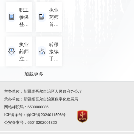
证
职工
执业
参保
药师
登记
首次
_续
注册
保
执业
转移
(子)
药师
接续
注册
手续
证
办理
加载更多
主办单位：新疆维吾尔自治区人民政府办公厅
承办单位：新疆维吾尔自治区数字化发展局
网站标识码：6500000086
ICP备案号：新ICP备2024011506号
公安备案号：65010202001320