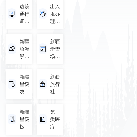
处罚
通）
边境
出入
信息
通行
境办
证办
理点
理点
查询
查询
新疆
新疆
旅游
滑雪
景区
场名
名录
录
新疆
新疆
星级
旅行
农家
社名
乐名
录
录
新疆
第一
星级
类医
饭店
疗器
名录
械企