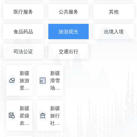
医疗服务
公共服务
其他
食品药品
旅游观光
出境入境
司法公证
交通出行
新疆
新疆
旅游
滑雪
景区
场名
名录
录
新疆
新疆
星级
旅行
农家
社名
乐名
录