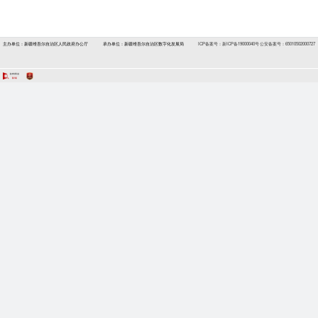
主办单位：新疆维吾尔自治区人民政府办公厅
承办单位：新疆维吾尔自治区数字化发展局
ICP备案号：新ICP备19000040号
公安备案号：65010502000727