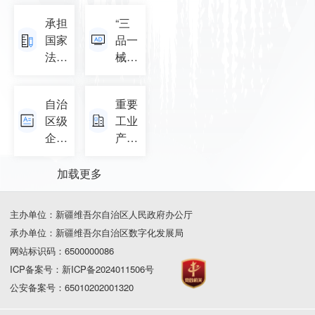
询
承担
“三
国家
品一
法定
械”广
计量
告审
检定
查信
自治
重要
机构
息公
区级
工业
任务
示
企业
产品
授权
技术
许可
查询
中心
证查
加载更多
名单
询
主办单位：新疆维吾尔自治区人民政府办公厅
承办单位：新疆维吾尔自治区数字化发展局
网站标识码：6500000086
ICP备案号：新ICP备2024011506号
公安备案号：65010202001320