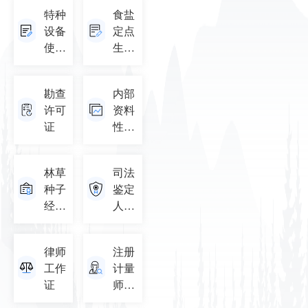
资格
特种
食盐
许可
设备
定点
查询
使用
生产
登记
企业
证查
证书
勘查
内部
询
许可
资料
证
性出
版物
查询
林草
司法
种子
鉴定
经营
人执
许可
业证
证
律师
注册
工作
计量
证
师信
息查