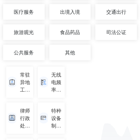
医疗服务
出境入境
交通出行
旅游观光
食品药品
司法公证
公共服务
其他
常驻
无线
异地
电频
工作
率使
人员
用许
备案
可证
律师
特种
行政
设备
处罚
制造
信息
单位