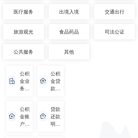
医疗服务
出境入境
交通出行
旅游观光
食品药品
司法公证
公共服务
其他
公积
公积
金业
金贷
务明
款基
细查
本信
询
息查
公积
贷款
询
金账
还款
户信
明细
息查
查询