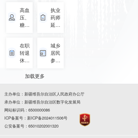
查询
高血
执业
压、
药师
糖尿
延续
病、
注册
恶性
在职
城乡
肿瘤
转退
居民
门诊
休
参保
放化
(子)
信息
疗、
变更
加载更多
尿
登记
毒...
[城乡
主办单位：新疆维吾尔自治区人民政府办公厅
居民
承办单位：新疆维吾尔自治区数字化发展局
暂停
网站标识码：6500000086
缴...
ICP备案号：新ICP备2024011506号
公安备案号：65010202001320