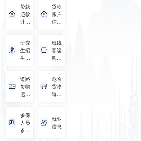
询
贷款
贷款
还款
账户
计划
信息
查询
查询
研究
班线
生招
客运
生单
购票
位查
信息
询
道路
危险
货物
货物
运输
道路
从业
运输
人员
从业
参保
从业
人员
就业
人员
资格
从业
信息
参保
证
资格
信息
证