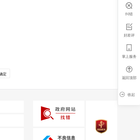
纠错
好差评
掌上服务
确定
返回顶部
收起