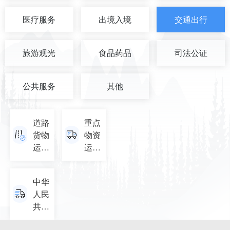
医疗服务
出境入境
交通出行
旅游观光
食品药品
司法公证
公共服务
其他
道路
重点
货物
物资
运输
运输
经营
车辆
许可
通行
中华
证
证办
人民
理地
共和
点查
国道
询