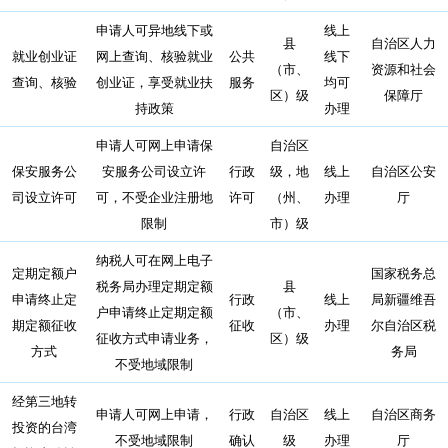
申请人可异地线下或
线上
县
自治区人力
就业创业证
网上查询、核验就业
公共
线下
（市、
资源和社会
查询、核验
创业证，享受就业扶
服务
均可
区）级
保障厅
持政策
办理
申请人可网上申请保
自治区
保安服务公
安服务公司设立许
行政
级，地
线上
自治区公安
司设立许可
可，不受企业注册地
许可
（州、
办理
厅
限制
市）级
纳税人可在网上电子
定期定额户
国家税务总
税务局办理定期定额
县
申请终止定
行政
线上
局新疆维吾
户申请终止定期定额
（市、
期定额征收
征收
办理
尔自治区税
征收方式申请业务，
区）级
方式
务局
不受地域限制
经第三地转
申请人可网上申请，
行政
自治区
线上
自治区商务
投资的台湾
不受地域限制
确认
级
办理
厅