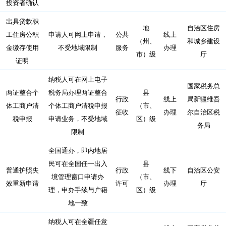
投资者确认
出具贷款职
地
自治区住房
工住房公积
申请人可网上申请，
公共
线上
（州、
和城乡建设
金缴存使用
不受地域限制
服务
办理
市）级
厅
证明
纳税人可在网上电子
国家税务总
两证整合个
税务局办理两证整合
县
行政
线上
局新疆维吾
体工商户清
个体工商户清税申报
（市、
征收
办理
尔自治区税
税申报
申请业务，不受地域
区）级
务局
限制
全国通办，即内地居
民可在全国任一出入
县
普通护照失
行政
线下
自治区公安
境管理窗口申请办
（市、
效重新申请
许可
办理
厅
理，申办手续与户籍
区）级
地一致
纳税人可在全疆任意