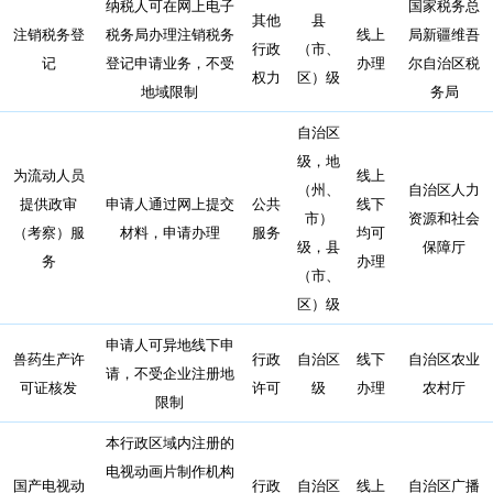
纳税人可在网上电子
国家税务总
其他
县
注销税务登
税务局办理注销税务
线上
局新疆维吾
行政
（市、
记
登记申请业务，不受
办理
尔自治区税
权力
区）级
地域限制
务局
自治区
级，地
为流动人员
线上
（州、
自治区人力
提供政审
申请人通过网上提交
公共
线下
市）
资源和社会
（考察）服
材料，申请办理
服务
均可
级，县
保障厅
务
办理
（市、
区）级
申请人可异地线下申
兽药生产许
行政
自治区
线下
自治区农业
请，不受企业注册地
可证核发
许可
级
办理
农村厅
限制
本行政区域内注册的
电视动画片制作机构
国产电视动
行政
自治区
线上
自治区广播