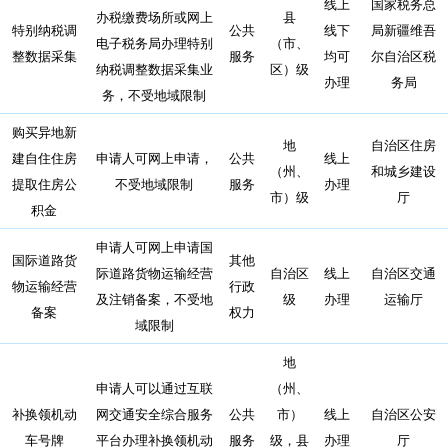
线上
国家税务总
办税缴费场所或网上
县
特别纳税调
公共
线下
局新疆维吾
电子税务局办理特别
（市、
整数据采集
服务
均可
尔自治区税
纳税调整数据采集业
区）级
办理
务局
务，不受地域限制
购买异地新
地
自治区住房
建自住住房
申请人可网上申请，
公共
线上
（州、
和城乡建设
提取住房公
不受地域限制
服务
办理
市）级
厅
积金
申请人可网上申请国
国际道路货
其他
际道路货物运输经营
自治区
线上
自治区交通
物运输经营
行政
及注销备案，不受地
级
办理
运输厅
备案
权力
域限制
地
申请人可以通过互联
（州、
补换领机动
网交通安全综合服务
公共
市）
线上
自治区公安
车号牌
平台办理补换领机动
服务
级，县
办理
厅