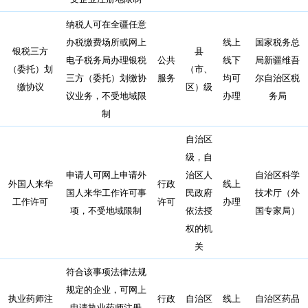
纳税人可在全疆任意
办税缴费场所或网上
线上
国家税务总
银税三方
县
电子税务局办理银税
公共
线下
局新疆维吾
（委托）划
（市、
三方（委托）划缴协
服务
均可
尔自治区税
缴协议
区）级
议业务，不受地域限
办理
务局
制
自治区
级，自
申请人可网上申请外
治区人
自治区科学
外国人来华
行政
线上
国人来华工作许可事
民政府
技术厅（外
工作许可
许可
办理
项，不受地域限制
依法授
国专家局）
权的机
关
符合该事项法律法规
规定的企业，可网上
执业药师注
行政
自治区
线上
自治区药品
申请执业药师注册