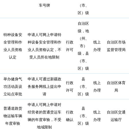
车号牌
（市、
区）级
自治区
级，地
特种设备安
申请人可网上申请特
（州、
全管理和作
种设备安全管理和作
行政
线上
自治区市场
市）
业人员资格
业人员资格认定，不
许可
办理
监督管理局
级，县
认定
受人员所在地限制
（市、
区）级
举办健身气
申请人可通过新疆政
县
行政
线上
自治区体育
功活动及设
务服务网线上提出申
（市、
许可
办理
局
立站点审批
请
区）级
申请人可网上申请对
普通道路货
县
经营者的普通货运车
行政
线上
自治区交通
物运输车辆
（市、
辆的年度审验，不受
确认
办理
运输厅
年度审验
区）级
地域限制