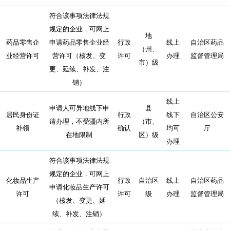
符合该事项法律法规
规定的企业，可网上
地
药品零售企
申请药品零售企业经
行政
线上
自治区药品
（州、
业经营许可
营许可（核发、变
许可
办理
监督管理局
市）级
更、延续、补发、注
销）
线上
申请人可异地线下申
县
居民身份证
行政
线下
自治区公安
请办理，不受疆内所
（市、
补领
确认
均可
厅
在地限制
区）级
办理
符合该事项法律法规
规定的企业，可网上
化妆品生产
行政
自治区
线上
自治区药品
申请化妆品生产许可
许可
许可
级
办理
监督管理局
（核发、变更、延
续、补发、注销）