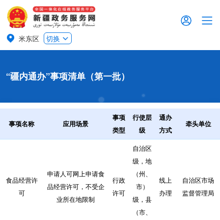
米东区
切换
“疆内通办”事项清单（第一批）
事项
行使层
通办
事项名称
应用场景
牵头单位
类型
级
方式
自治区
级，地
申请人可网上申请食
（州、
食品经营许
行政
线上
自治区市场
品经营许可，不受企
市）
可
许可
办理
监督管理局
业所在地限制
级，县
（市、