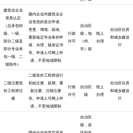
建筑业企业
疆内企业对建筑业企
资质认定
业资质的首次申请、
（总承包特
自治区
变更、增项、延续、
自治区住房
级、一级、
行政
级，地
线上
重新核定等业务的申
和城乡建设
部分二级及
许可
（州、
办理
请、办理，核发证书
厅
部分专业承
市）级
等。申请人可网上申
包一级、二
请，不受地域限制
级除外）
二级造价工程师进行
二级注册造
初始注册、延期、重
自治区住房
行政
自治区
线上
价工程师注
新注册、注销注册
和城乡建设
许可
级
办理
册
等。申请人可网上申
厅
请，不受地域限制
自治区
级，设
疆内企业对房产开发
区的市