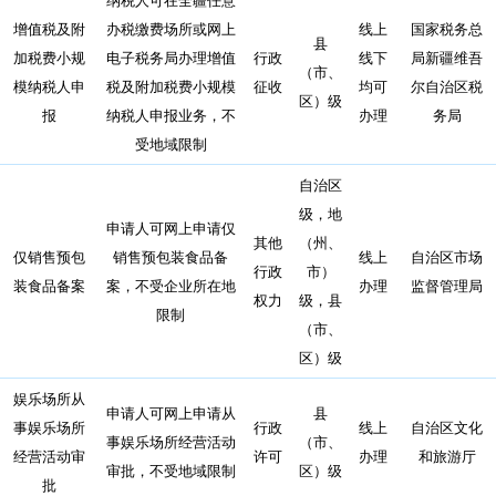
增值税及附
办税缴费场所或网上
线上
国家税务总
县
加税费小规
电子税务局办理增值
行政
线下
局新疆维吾
（市、
模纳税人申
税及附加税费小规模
征收
均可
尔自治区税
区）级
报
纳税人申报业务，不
办理
务局
受地域限制
自治区
级，地
申请人可网上申请仅
其他
（州、
仅销售预包
销售预包装食品备
线上
自治区市场
行政
市）
装食品备案
案，不受企业所在地
办理
监督管理局
权力
级，县
限制
（市、
区）级
娱乐场所从
申请人可网上申请从
县
事娱乐场所
行政
线上
自治区文化
事娱乐场所经营活动
（市、
经营活动审
许可
办理
和旅游厅
审批，不受地域限制
区）级
批