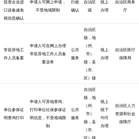
投资企业进
申请人可网上申请，
行政
自治区
线上
自治区商务
口设备减免
不受地域限制
确认
级
办理
厅
税信息确认
自治区
级，地
申请人可在网上办理
（州、
常驻异地工
公共
线上
自治区医疗
常驻异地工作人员备
市）
作人员备案
服务
办理
保障局
案业务
级，县
（市、
区）级
自治区
级，地
申请人可异地查询、
线上
（州、
自治区人力
单位参保证
打印单位社保参保证
公共
线下
市）
资源和社会
明查询打印
明信息，不受地域限
服务
均可
级，县
保障厅
制
办理
（市、
区）级