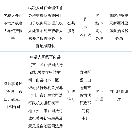
纳税人可在全疆任意
欠税人处置
办税缴费场所或网上
线上
国家税务总
县
不动产或者
电子税务局办理欠税
公共
线下
局新疆维吾
（市、
大额资产报
人处置不动产或者大
服务
均可
尔自治区税
区）级
告
额资产报告业务，不
办理
务局
受地域限制
申请人可线下向县
（市、区）级司法行
政机关提交申请材
自治区
料，由县（市、区）
级（由
律师事务所
级司法行政机关报地
地州市
（分所）设
行政
线下
自治区司法
（州、市）主管司法
级司法
立、变更、
许可
办理
厅
行政机关进行初审，
行政部
注销许可
地（州、市）司法行
门初
政机关将初审结果及
审）
意见报自治区司法厅