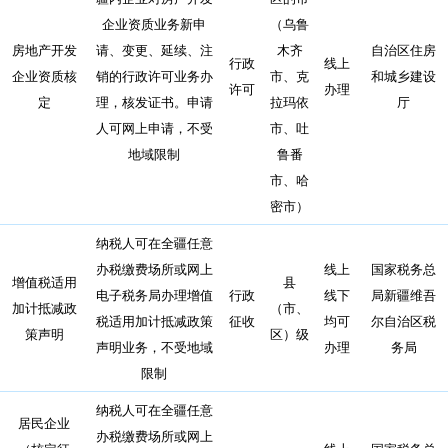
企业资质业务新申
（乌鲁
房地产开发
请、变更、延续、注
木齐
自治区住房
行政
线上
企业资质核
销的行政许可业务办
市、克
和城乡建设
许可
办理
定
理，核发证书。申请
拉玛依
厅
人可网上申请，不受
市、吐
地域限制
鲁番
市、哈
密市）
纳税人可在全疆任意
办税缴费场所或网上
线上
国家税务总
增值税适用
县
电子税务局办理增值
行政
线下
局新疆维吾
加计抵减政
（市、
税适用加计抵减政策
征收
均可
尔自治区税
策声明
区）级
声明业务，不受地域
办理
务局
限制
纳税人可在全疆任意
居民企业
办税缴费场所或网上