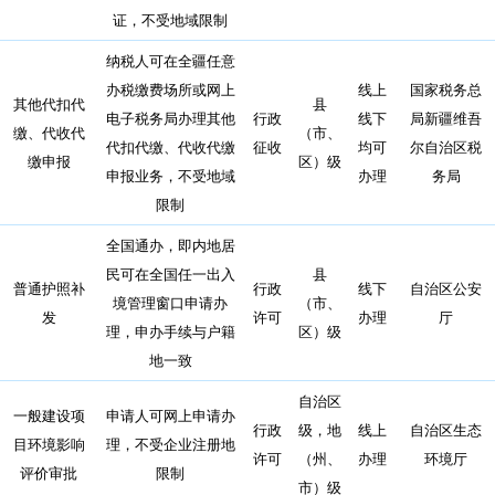
证，不受地域限制
纳税人可在全疆任意
办税缴费场所或网上
线上
国家税务总
其他代扣代
县
电子税务局办理其他
行政
线下
局新疆维吾
缴、代收代
（市、
代扣代缴、代收代缴
征收
均可
尔自治区税
缴申报
区）级
申报业务，不受地域
办理
务局
限制
全国通办，即内地居
民可在全国任一出入
县
普通护照补
行政
线下
自治区公安
境管理窗口申请办
（市、
发
许可
办理
厅
理，申办手续与户籍
区）级
地一致
自治区
一般建设项
申请人可网上申请办
行政
级，地
线上
自治区生态
目环境影响
理，不受企业注册地
许可
（州、
办理
环境厅
评价审批
限制
市）级