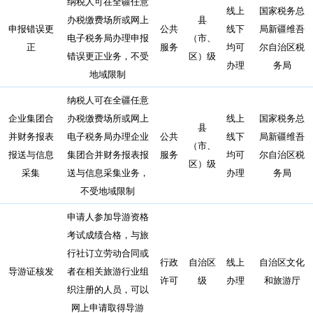
纳税人可在全疆任意
线上
国家税务总
办税缴费场所或网上
县
申报错误更
公共
线下
局新疆维吾
电子税务局办理申报
（市、
正
服务
均可
尔自治区税
错误更正业务，不受
区）级
办理
务局
地域限制
纳税人可在全疆任意
企业集团合
办税缴费场所或网上
线上
国家税务总
县
并财务报表
电子税务局办理企业
公共
线下
局新疆维吾
（市、
报送与信息
集团合并财务报表报
服务
均可
尔自治区税
区）级
采集
送与信息采集业务，
办理
务局
不受地域限制
申请人参加导游资格
考试成绩合格，与旅
行社订立劳动合同或
行政
自治区
线上
自治区文化
导游证核发
者在相关旅游行业组
许可
级
办理
和旅游厅
织注册的人员，可以
网上申请取得导游