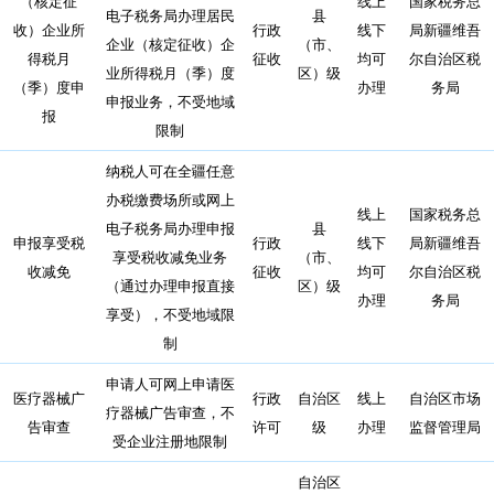
（核定征
线上
国家税务总
电子税务局办理居民
县
收）企业所
行政
线下
局新疆维吾
企业（核定征收）企
（市、
得税月
征收
均可
尔自治区税
业所得税月（季）度
区）级
（季）度申
办理
务局
申报业务，不受地域
报
限制
纳税人可在全疆任意
办税缴费场所或网上
线上
国家税务总
电子税务局办理申报
县
申报享受税
行政
线下
局新疆维吾
享受税收减免业务
（市、
收减免
征收
均可
尔自治区税
（通过办理申报直接
区）级
办理
务局
享受），不受地域限
制
申请人可网上申请医
医疗器械广
行政
自治区
线上
自治区市场
疗器械广告审查，不
告审查
许可
级
办理
监督管理局
受企业注册地限制
自治区