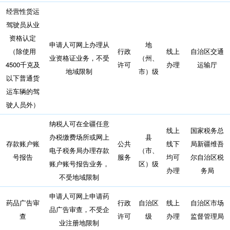
经营性货运
驾驶员从业
资格认定
申请人可网上办理从
地
（除使用
行政
线上
自治区交通
业资格证业务，不受
（州、
4500千克及
许可
办理
运输厅
地域限制
市）级
以下普通货
运车辆的驾
驶人员外）
纳税人可在全疆任意
线上
国家税务总
办税缴费场所或网上
县
存款账户账
公共
线下
局新疆维吾
电子税务局办理存款
（市、
号报告
服务
均可
尔自治区税
账户账号报告业务，
区）级
办理
务局
不受地域限制
申请人可网上申请药
药品广告审
行政
自治区
线上
自治区市场
品广告审查，不受企
查
许可
级
办理
监督管理局
业注册地限制