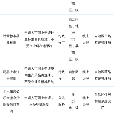
（市、
区）级
自治区
级，地
申请人可网上申请计
（州、
计量标准器
行政
线上
自治区市场
量标准器具核准，不
市）
具核准
许可
办理
监督管理局
受企业所在地限制
级，县
（市、
区）级
申请人可网上申请境
药品上市注
行政
自治区
线上
自治区药品
内生产药品再注册，
册审批
许可
级
办理
监督管理局
不受企业注册地限制
个人住房公
地
自治区住房
积金缴存贷
申请人可网上申请，
公共
线上
（州、
和城乡建设
款等信息查
不受地域限制
服务
办理
市）级
厅
询