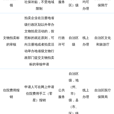
社保补贴，不受地域
服务
均可
领
区）级
保障厅
限制
办理
拍卖企业在注册地省
级行政区划以外举办
文物拍卖活动的，按
文物拍卖标
照标的就近原则，可
行政
自治区
线上
自治区文化
的审核
向注册地或者拍卖活
许可
级
办理
和旅游厅
动举办地省级文物行
政部门提交文物拍卖
标的审核申请
自治区
级，地
申请人可在网上申请
（州、
住院费用报
公共
线上
自治区医疗
住院费用手工（零
市）
销
服务
办理
保障局
星）报销
级，县
（市、
区）级