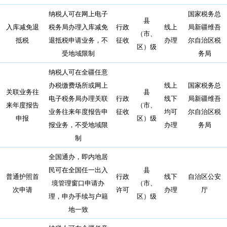
纳税人可在网上电子
国家税务总
县
入库减免退
税务局办理入库减免
行政
线上
局新疆维吾
（市、
抵税
退抵税申请业务，不
征收
办理
尔自治区税
区）级
受地域限制
务局
纳税人可在全疆任意
办税缴费场所或网上
线上
国家税务总
关联业务往
县
电子税务局办理关联
行政
线下
局新疆维吾
来年度报告
（市、
业务往来年度报告申
征收
均可
尔自治区税
申报
区）级
报业务，不受地域限
办理
务局
制
全国通办，即内地居
民可在全国任一出入
县
普通护照首
行政
线下
自治区公安
境管理窗口申请办
（市、
次申请
许可
办理
厅
理，申办手续与户籍
区）级
地一致