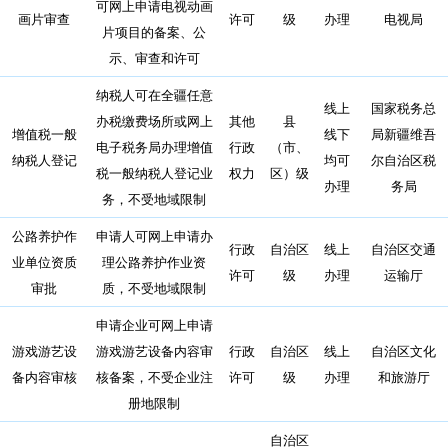
可网上申请电视动画
画片审查
许可
级
办理
电视局
片项目的备案、公
示、审查和许可
纳税人可在全疆任意
线上
国家税务总
办税缴费场所或网上
其他
县
增值税一般
线下
局新疆维吾
电子税务局办理增值
行政
（市、
纳税人登记
均可
尔自治区税
税一般纳税人登记业
权力
区）级
办理
务局
务，不受地域限制
公路养护作
申请人可网上申请办
行政
自治区
线上
自治区交通
业单位资质
理公路养护作业资
许可
级
办理
运输厅
审批
质，不受地域限制
申请企业可网上申请
游戏游艺设
游戏游艺设备内容审
行政
自治区
线上
自治区文化
备内容审核
核备案，不受企业注
许可
级
办理
和旅游厅
册地限制
自治区