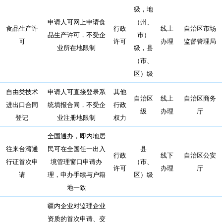
级，地
申请人可网上申请食
（州、
食品生产许
行政
线上
自治区市场
品生产许可，不受企
市）
可
许可
办理
监督管理局
业所在地限制
级，县
（市、
区）级
自由类技术
申请人可直接登录系
其他
自治区
线上
自治区商务
进出口合同
统填报合同，不受企
行政
级
办理
厅
登记
业注册地限制
权力
全国通办，即内地居
往来台湾通
民可在全国任一出入
县
行政
线下
自治区公安
行证首次申
境管理窗口申请办
（市、
许可
办理
厅
请
理，申办手续与户籍
区）级
地一致
疆内企业对监理企业
资质的首次申请、变