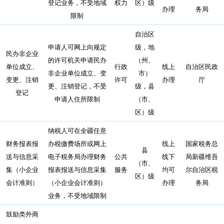
登记业务，不受地域
权力
区）级
办理
务局
限制
自治区
申请人可网上向规定
级，地
民办非企业
的许可机关申请民办
（州、
单位成立、
行政
线上
自治区民政
非企业单位成立、变
市）
变更、注销
许可
办理
厅
更、注销登记，不受
级，县
登记
申请人住所限制
（市、
区）级
纳税人可在全疆任意
财务报表报
办税缴费场所或网上
线上
国家税务总
县
送与信息采
电子税务局办理财务
公共
线下
局新疆维吾
（市、
集（小企业
报表报送与信息采集
服务
均可
尔自治区税
区）级
会计准则）
（小企业会计准则）
办理
务局
业务，不受地域限制
鼓励类外商