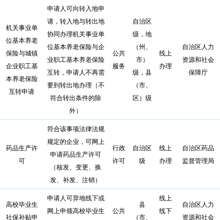
申请人可向转入地申
请，转入地与转出地
自治区
机关事业单
协同办理机关事业单
级，地
位基本养老
位基本养老保险与企
（州、
自治区人力
保险与城镇
公共
线上
业职工基本养老保险
市）
资源和社会
企业职工基
服务
办理
互转，申请人不再需
级，县
保障厅
本养老保险
要到转出地办理（不
（市、
互转申请
符合转出条件的除
区）级
外）
符合该事项法律法规
规定的企业，可网上
药品生产许
行政
自治区
线上
自治区药品
申请药品生产许可
可
许可
级
办理
监督管理局
（核发、变更、换
发、补发、注销）
申请人可异地线下或
线上
高校毕业生
县
自治区人力
网上申领高校毕业生
公共
线下
社保补贴申
（市、
资源和社会