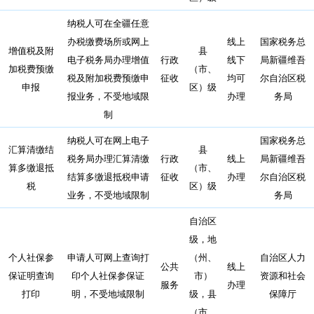
纳税人可在全疆任意
办税缴费场所或网上
线上
国家税务总
增值税及附
县
电子税务局办理增值
行政
线下
局新疆维吾
加税费预缴
（市、
税及附加税费预缴申
征收
均可
尔自治区税
申报
区）级
报业务，不受地域限
办理
务局
制
纳税人可在网上电子
国家税务总
汇算清缴结
县
税务局办理汇算清缴
行政
线上
局新疆维吾
算多缴退抵
（市、
结算多缴退抵税申请
征收
办理
尔自治区税
税
区）级
业务，不受地域限制
务局
自治区
级，地
个人社保参
申请人可网上查询打
（州、
自治区人力
公共
线上
保证明查询
印个人社保参保证
市）
资源和社会
服务
办理
打印
明，不受地域限制
级，县
保障厅
（市、