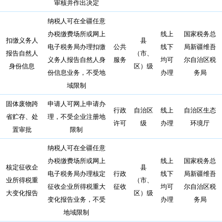
审核并作出决定
纳税人可在全疆任意
办税缴费场所或网上
线上
国家税务总
扣缴义务人
县
电子税务局办理扣缴
公共
线下
局新疆维吾
报告自然人
（市、
义务人报告自然人身
服务
均可
尔自治区税
身份信息
区）级
份信息业务，不受地
办理
务局
域限制
固体废物跨
申请人可网上申请办
行政
自治区
线上
自治区生态
省贮存、处
理，不受企业注册地
许可
级
办理
环境厅
置审批
限制
纳税人可在全疆任意
办税缴费场所或网上
线上
国家税务总
核定征收企
县
电子税务局办理核定
行政
线下
局新疆维吾
业所得税重
（市、
征收企业所得税重大
征收
均可
尔自治区税
大变化报告
区）级
变化报告业务，不受
办理
务局
地域限制