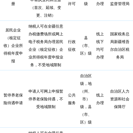
册
许可
级
办理
监督管理局
（首次、延续、变
更、注销）
纳税人可在全疆任意
居民企业
办税缴费场所或网上
线上
国家税务总
（核定征
县
电子税务局办理居民
行政
线下
局新疆维吾
收）企业所
（市、
企业（核定征收）企
征收
均可
尔自治区税
得税年度申
区）级
业所得税年度申报业
办理
务局
报
务，不受地域限制
自治区
级，地
申请人可网上申报暂
（州、
自治区人力
暂停养老保
公共
线上
停养老保险待遇，不
市）
资源和社会
险待遇申请
服务
办理
受地域限制
级，县
保障厅
（市、
区）级
纳税人可在全疆任意