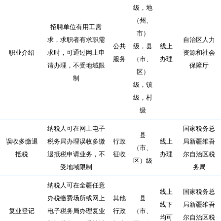
级，地
（州、
招聘单位有用工需
市）
求，求职者有求职需
自治区人力
公共
级，县
线上
职业介绍
求时，可通过网上申
资源和社会
服务
（市、
办理
请办理，不受地域限
保障厅
区）
制
级，镇
级，村
级
纳税人可在网上电子
国家税务总
县
误收多缴退
税务局办理误收多缴
行政
线上
局新疆维吾
（市、
抵税
退抵税申请业务，不
征收
办理
尔自治区税
区）级
受地域限制
务局
纳税人可在全疆任意
线上
国家税务总
办税缴费场所或网上
其他
县
线下
局新疆维吾
复业登记
电子税务局办理复业
行政
（市、
均可
尔自治区税