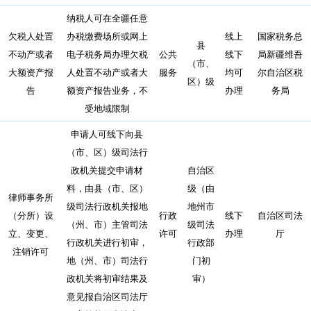
纳税人可在全疆任意
欠税人处置
办税缴费场所或网上
线上
国家税务总
县
不动产或者
电子税务局办理欠税
公共
线下
局新疆维吾
（市、
大额资产报
人处置不动产或者大
服务
均可
尔自治区税
区）级
告
额资产报告业务，不
办理
务局
受地域限制
申请人可线下向县
（市、区）级司法行
政机关提交申请材
自治区
料，由县（市、区）
级（由
律师事务所
级司法行政机关报地
地州市
（分所）设
行政
线下
自治区司法
（州、市）主管司法
级司法
立、变更、
许可
办理
厅
行政机关进行初审，
行政部
注销许可
地（州、市）司法行
门初
政机关将初审结果及
审）
意见报自治区司法厅