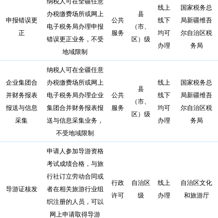
纳税人可在全疆任意
线上
国家税务总
办税缴费场所或网上
县
申报错误更
公共
线下
局新疆维吾
电子税务局办理申报
（市、
正
服务
均可
尔自治区税
错误更正业务，不受
区）级
办理
务局
地域限制
纳税人可在全疆任意
企业集团合
办税缴费场所或网上
线上
国家税务总
县
并财务报表
电子税务局办理企业
公共
线下
局新疆维吾
（市、
报送与信息
集团合并财务报表报
服务
均可
尔自治区税
区）级
采集
送与信息采集业务，
办理
务局
不受地域限制
申请人参加导游资格
考试成绩合格，与旅
行社订立劳动合同或
行政
自治区
线上
自治区文化
导游证核发
者在相关旅游行业组
许可
级
办理
和旅游厅
织注册的人员，可以
网上申请取得导游