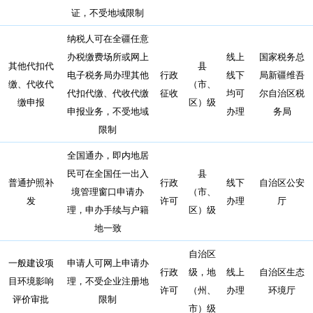
证，不受地域限制
纳税人可在全疆任意
办税缴费场所或网上
线上
国家税务总
其他代扣代
县
电子税务局办理其他
行政
线下
局新疆维吾
缴、代收代
（市、
代扣代缴、代收代缴
征收
均可
尔自治区税
缴申报
区）级
申报业务，不受地域
办理
务局
限制
全国通办，即内地居
民可在全国任一出入
县
普通护照补
行政
线下
自治区公安
境管理窗口申请办
（市、
发
许可
办理
厅
理，申办手续与户籍
区）级
地一致
自治区
一般建设项
申请人可网上申请办
行政
级，地
线上
自治区生态
目环境影响
理，不受企业注册地
许可
（州、
办理
环境厅
评价审批
限制
市）级