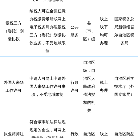
纳税人可在全疆任意
办税缴费场所或网上
线上
国家税务总
银税三方
县
电子税务局办理银税
公共
线下
局新疆维吾
（委托）划
（市、
三方（委托）划缴协
服务
均可
尔自治区税
缴协议
区）级
议业务，不受地域限
办理
务局
制
自治区
级，自
申请人可网上申请外
治区人
自治区科学
外国人来华
行政
线上
国人来华工作许可事
民政府
技术厅（外
工作许可
许可
办理
项，不受地域限制
依法授
国专家局）
权的机
关
符合该事项法律法规
规定的企业，可网上
执业药师注
行政
自治区
线上
自治区药品
申请执业药师注册