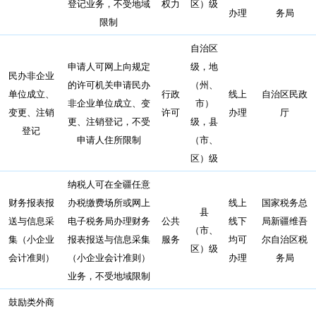
登记业务，不受地域
权力
区）级
办理
务局
限制
自治区
申请人可网上向规定
级，地
民办非企业
的许可机关申请民办
（州、
单位成立、
行政
线上
自治区民政
非企业单位成立、变
市）
变更、注销
许可
办理
厅
更、注销登记，不受
级，县
登记
申请人住所限制
（市、
区）级
纳税人可在全疆任意
财务报表报
办税缴费场所或网上
线上
国家税务总
县
送与信息采
电子税务局办理财务
公共
线下
局新疆维吾
（市、
集（小企业
报表报送与信息采集
服务
均可
尔自治区税
区）级
会计准则）
（小企业会计准则）
办理
务局
业务，不受地域限制
鼓励类外商