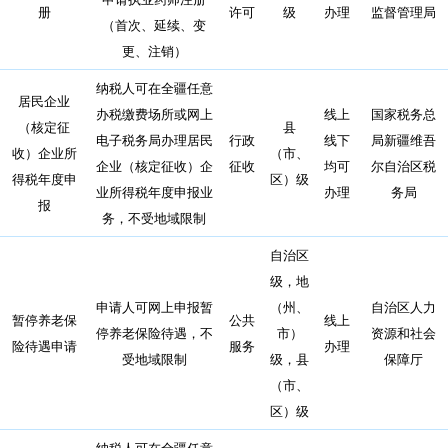
册
许可
级
办理
监督管理局
（首次、延续、变
更、注销）
纳税人可在全疆任意
居民企业
办税缴费场所或网上
线上
国家税务总
（核定征
县
电子税务局办理居民
行政
线下
局新疆维吾
收）企业所
（市、
企业（核定征收）企
征收
均可
尔自治区税
得税年度申
区）级
业所得税年度申报业
办理
务局
报
务，不受地域限制
自治区
级，地
申请人可网上申报暂
（州、
自治区人力
暂停养老保
公共
线上
停养老保险待遇，不
市）
资源和社会
险待遇申请
服务
办理
受地域限制
级，县
保障厅
（市、
区）级
纳税人可在全疆任意