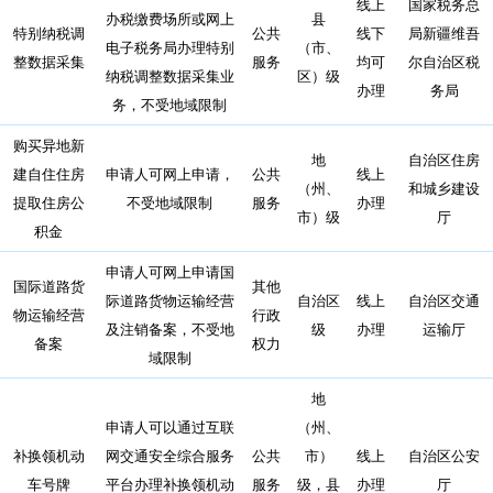
线上
国家税务总
办税缴费场所或网上
县
特别纳税调
公共
线下
局新疆维吾
电子税务局办理特别
（市、
整数据采集
服务
均可
尔自治区税
纳税调整数据采集业
区）级
办理
务局
务，不受地域限制
购买异地新
地
自治区住房
建自住住房
申请人可网上申请，
公共
线上
（州、
和城乡建设
提取住房公
不受地域限制
服务
办理
市）级
厅
积金
申请人可网上申请国
国际道路货
其他
际道路货物运输经营
自治区
线上
自治区交通
物运输经营
行政
及注销备案，不受地
级
办理
运输厅
备案
权力
域限制
地
申请人可以通过互联
（州、
补换领机动
网交通安全综合服务
公共
市）
线上
自治区公安
车号牌
平台办理补换领机动
服务
级，县
办理
厅