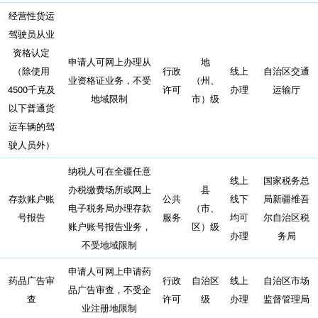
经营性货运
驾驶员从业
资格认定
申请人可网上办理从
地
（除使用
行政
线上
自治区交通
业资格证业务，不受
（州、
4500千克及
许可
办理
运输厅
地域限制
市）级
以下普通货
运车辆的驾
驶人员外）
纳税人可在全疆任意
线上
国家税务总
办税缴费场所或网上
县
存款账户账
公共
线下
局新疆维吾
电子税务局办理存款
（市、
号报告
服务
均可
尔自治区税
账户账号报告业务，
区）级
办理
务局
不受地域限制
申请人可网上申请药
药品广告审
行政
自治区
线上
自治区市场
品广告审查，不受企
查
许可
级
办理
监督管理局
业注册地限制