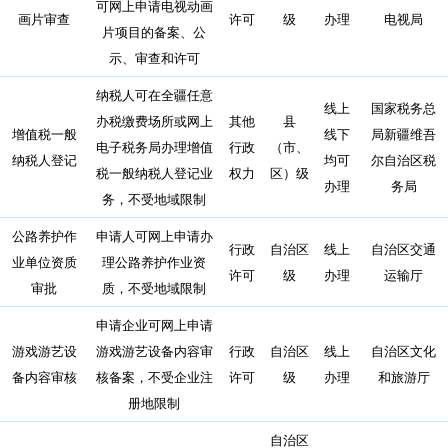
可网上申请电视动画
画片审查
许可
级
办理
电视局
片项目的备案、公
示、审查和许可
纳税人可在全疆任意
线上
国家税务总
办税缴费场所或网上
其他
县
增值税一般
线下
局新疆维吾
电子税务局办理增值
行政
（市、
纳税人登记
均可
尔自治区税
税一般纳税人登记业
权力
区）级
办理
务局
务，不受地域限制
公路养护作
申请人可网上申请办
行政
自治区
线上
自治区交通
业单位资质
理公路养护作业资
许可
级
办理
运输厅
审批
质，不受地域限制
申请企业可网上申请
游戏游艺设
游戏游艺设备内容审
行政
自治区
线上
自治区文化
备内容审核
核备案，不受企业注
许可
级
办理
和旅游厅
册地限制
自治区