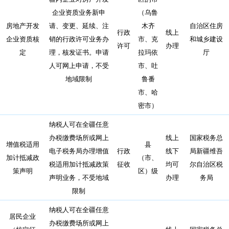
企业资质业务新申
（乌鲁
房地产开发
请、变更、延续、注
木齐
自治区住房
行政
线上
企业资质核
销的行政许可业务办
市、克
和城乡建设
许可
办理
定
理，核发证书。申请
拉玛依
厅
人可网上申请，不受
市、吐
地域限制
鲁番
市、哈
密市）
纳税人可在全疆任意
办税缴费场所或网上
线上
国家税务总
增值税适用
县
电子税务局办理增值
行政
线下
局新疆维吾
加计抵减政
（市、
税适用加计抵减政策
征收
均可
尔自治区税
策声明
区）级
声明业务，不受地域
办理
务局
限制
纳税人可在全疆任意
居民企业
办税缴费场所或网上