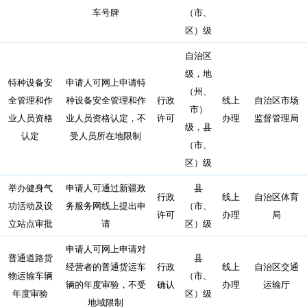
车号牌
（市、
区）级
自治区
级，地
特种设备安
申请人可网上申请特
（州、
全管理和作
种设备安全管理和作
行政
线上
自治区市场
市）
业人员资格
业人员资格认定，不
许可
办理
监督管理局
级，县
认定
受人员所在地限制
（市、
区）级
举办健身气
申请人可通过新疆政
县
行政
线上
自治区体育
功活动及设
务服务网线上提出申
（市、
许可
办理
局
立站点审批
请
区）级
申请人可网上申请对
普通道路货
县
经营者的普通货运车
行政
线上
自治区交通
物运输车辆
（市、
辆的年度审验，不受
确认
办理
运输厅
年度审验
区）级
地域限制