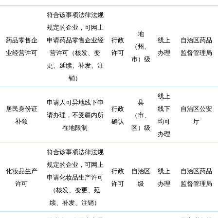
符合该事项法律法规
规定的企业，可网上
地
药品零售企
申请药品零售企业经
行政
线上
自治区药品
（州、
业经营许可
营许可（核发、变
许可
办理
监督管理局
市）级
更、延续、补发、注
销）
线上
申请人可异地线下申
县
居民身份证
行政
线下
自治区公安
请办理，不受疆内所
（市、
补领
确认
均可
厅
在地限制
区）级
办理
符合该事项法律法规
规定的企业，可网上
化妆品生产
行政
自治区
线上
自治区药品
申请化妆品生产许可
许可
许可
级
办理
监督管理局
（核发、变更、延
续、补发、注销）