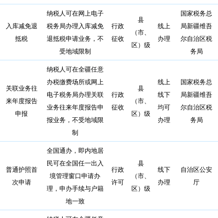
纳税人可在网上电子
国家税务总
县
入库减免退
税务局办理入库减免
行政
线上
局新疆维吾
（市、
抵税
退抵税申请业务，不
征收
办理
尔自治区税
区）级
受地域限制
务局
纳税人可在全疆任意
办税缴费场所或网上
线上
国家税务总
关联业务往
县
电子税务局办理关联
行政
线下
局新疆维吾
来年度报告
（市、
业务往来年度报告申
征收
均可
尔自治区税
申报
区）级
报业务，不受地域限
办理
务局
制
全国通办，即内地居
民可在全国任一出入
县
普通护照首
行政
线下
自治区公安
境管理窗口申请办
（市、
次申请
许可
办理
厅
理，申办手续与户籍
区）级
地一致