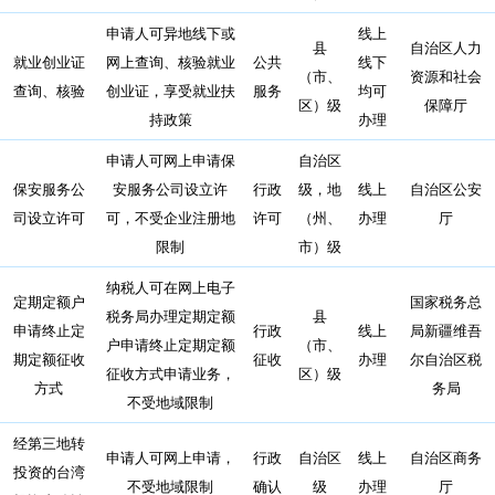
申请人可异地线下或
线上
县
自治区人力
就业创业证
网上查询、核验就业
公共
线下
（市、
资源和社会
查询、核验
创业证，享受就业扶
服务
均可
区）级
保障厅
持政策
办理
申请人可网上申请保
自治区
保安服务公
安服务公司设立许
行政
级，地
线上
自治区公安
司设立许可
可，不受企业注册地
许可
（州、
办理
厅
限制
市）级
纳税人可在网上电子
定期定额户
国家税务总
税务局办理定期定额
县
申请终止定
行政
线上
局新疆维吾
户申请终止定期定额
（市、
期定额征收
征收
办理
尔自治区税
征收方式申请业务，
区）级
方式
务局
不受地域限制
经第三地转
申请人可网上申请，
行政
自治区
线上
自治区商务
投资的台湾
不受地域限制
确认
级
办理
厅