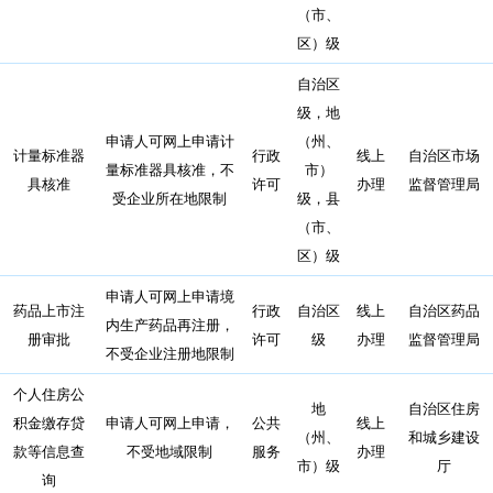
（市、
区）级
自治区
级，地
申请人可网上申请计
（州、
计量标准器
行政
线上
自治区市场
量标准器具核准，不
市）
具核准
许可
办理
监督管理局
受企业所在地限制
级，县
（市、
区）级
申请人可网上申请境
药品上市注
行政
自治区
线上
自治区药品
内生产药品再注册，
册审批
许可
级
办理
监督管理局
不受企业注册地限制
个人住房公
地
自治区住房
积金缴存贷
申请人可网上申请，
公共
线上
（州、
和城乡建设
款等信息查
不受地域限制
服务
办理
市）级
厅
询