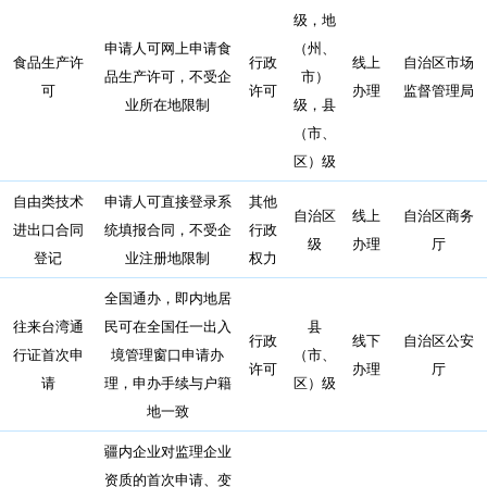
级，地
申请人可网上申请食
（州、
食品生产许
行政
线上
自治区市场
品生产许可，不受企
市）
可
许可
办理
监督管理局
业所在地限制
级，县
（市、
区）级
自由类技术
申请人可直接登录系
其他
自治区
线上
自治区商务
进出口合同
统填报合同，不受企
行政
级
办理
厅
登记
业注册地限制
权力
全国通办，即内地居
往来台湾通
民可在全国任一出入
县
行政
线下
自治区公安
行证首次申
境管理窗口申请办
（市、
许可
办理
厅
请
理，申办手续与户籍
区）级
地一致
疆内企业对监理企业
资质的首次申请、变