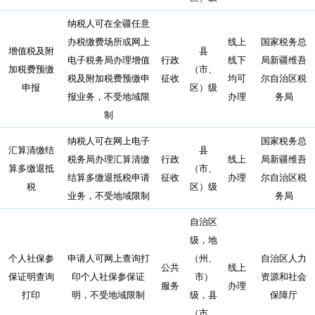
纳税人可在全疆任意
办税缴费场所或网上
线上
国家税务总
增值税及附
县
电子税务局办理增值
行政
线下
局新疆维吾
加税费预缴
（市、
税及附加税费预缴申
征收
均可
尔自治区税
申报
区）级
报业务，不受地域限
办理
务局
制
纳税人可在网上电子
国家税务总
汇算清缴结
县
税务局办理汇算清缴
行政
线上
局新疆维吾
算多缴退抵
（市、
结算多缴退抵税申请
征收
办理
尔自治区税
税
区）级
业务，不受地域限制
务局
自治区
级，地
个人社保参
申请人可网上查询打
（州、
自治区人力
公共
线上
保证明查询
印个人社保参保证
市）
资源和社会
服务
办理
打印
明，不受地域限制
级，县
保障厅
（市、