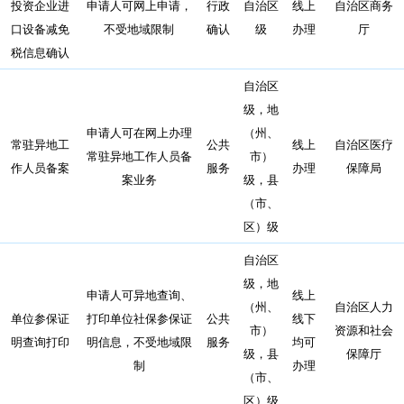
投资企业进
申请人可网上申请，
行政
自治区
线上
自治区商务
口设备减免
不受地域限制
确认
级
办理
厅
税信息确认
自治区
级，地
申请人可在网上办理
（州、
常驻异地工
公共
线上
自治区医疗
常驻异地工作人员备
市）
作人员备案
服务
办理
保障局
案业务
级，县
（市、
区）级
自治区
级，地
申请人可异地查询、
线上
（州、
自治区人力
单位参保证
打印单位社保参保证
公共
线下
市）
资源和社会
明查询打印
明信息，不受地域限
服务
均可
级，县
保障厅
制
办理
（市、
区）级