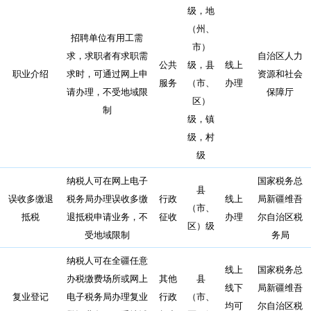
级，地
（州、
招聘单位有用工需
市）
求，求职者有求职需
自治区人力
公共
级，县
线上
职业介绍
求时，可通过网上申
资源和社会
服务
（市、
办理
请办理，不受地域限
保障厅
区）
制
级，镇
级，村
级
纳税人可在网上电子
国家税务总
县
误收多缴退
税务局办理误收多缴
行政
线上
局新疆维吾
（市、
抵税
退抵税申请业务，不
征收
办理
尔自治区税
区）级
受地域限制
务局
纳税人可在全疆任意
线上
国家税务总
办税缴费场所或网上
其他
县
线下
局新疆维吾
复业登记
电子税务局办理复业
行政
（市、
均可
尔自治区税