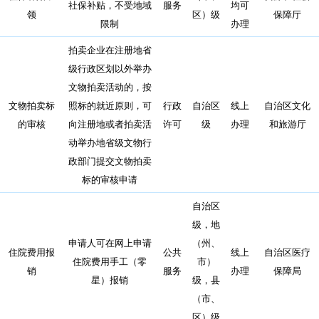
社保补贴，不受地域
服务
均可
领
区）级
保障厅
限制
办理
拍卖企业在注册地省
级行政区划以外举办
文物拍卖活动的，按
文物拍卖标
照标的就近原则，可
行政
自治区
线上
自治区文化
的审核
向注册地或者拍卖活
许可
级
办理
和旅游厅
动举办地省级文物行
政部门提交文物拍卖
标的审核申请
自治区
级，地
申请人可在网上申请
（州、
住院费用报
公共
线上
自治区医疗
住院费用手工（零
市）
销
服务
办理
保障局
星）报销
级，县
（市、
区）级