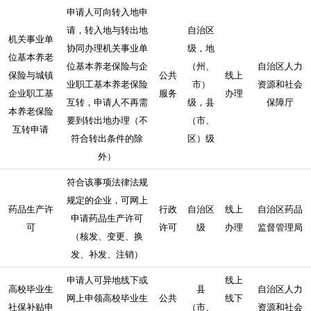
申请人可向转入地申
请，转入地与转出地
自治区
机关事业单
协同办理机关事业单
级，地
位基本养老
位基本养老保险与企
（州、
自治区人力
保险与城镇
公共
线上
业职工基本养老保险
市）
资源和社会
企业职工基
服务
办理
互转，申请人不再需
级，县
保障厅
本养老保险
要到转出地办理（不
（市、
互转申请
符合转出条件的除
区）级
外）
符合该事项法律法规
规定的企业，可网上
药品生产许
行政
自治区
线上
自治区药品
申请药品生产许可
可
许可
级
办理
监督管理局
（核发、变更、换
发、补发、注销）
申请人可异地线下或
线上
高校毕业生
县
自治区人力
网上申领高校毕业生
公共
线下
社保补贴申
（市、
资源和社会