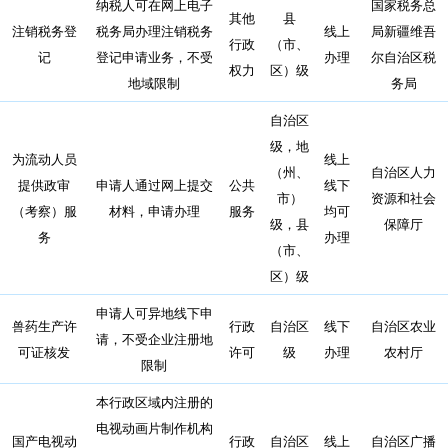
纳税人可在网上电子
国家税务总
其他
县
注销税务登
税务局办理注销税务
线上
局新疆维吾
行政
（市、
记
登记申请业务，不受
办理
尔自治区税
权力
区）级
地域限制
务局
自治区
级，地
为流动人员
线上
（州、
自治区人力
提供政审
申请人通过网上提交
公共
线下
市）
资源和社会
（考察）服
材料，申请办理
服务
均可
级，县
保障厅
务
办理
（市、
区）级
申请人可异地线下申
兽药生产许
行政
自治区
线下
自治区农业
请，不受企业注册地
可证核发
许可
级
办理
农村厅
限制
本行政区域内注册的
电视动画片制作机构
国产电视动
行政
自治区
线上
自治区广播