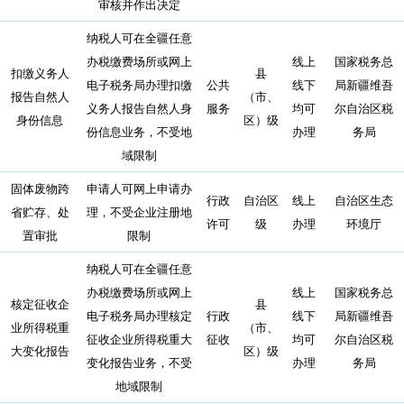
审核并作出决定
纳税人可在全疆任意
办税缴费场所或网上
线上
国家税务总
扣缴义务人
县
电子税务局办理扣缴
公共
线下
局新疆维吾
报告自然人
（市、
义务人报告自然人身
服务
均可
尔自治区税
身份信息
区）级
份信息业务，不受地
办理
务局
域限制
固体废物跨
申请人可网上申请办
行政
自治区
线上
自治区生态
省贮存、处
理，不受企业注册地
许可
级
办理
环境厅
置审批
限制
纳税人可在全疆任意
办税缴费场所或网上
线上
国家税务总
核定征收企
县
电子税务局办理核定
行政
线下
局新疆维吾
业所得税重
（市、
征收企业所得税重大
征收
均可
尔自治区税
大变化报告
区）级
变化报告业务，不受
办理
务局
地域限制