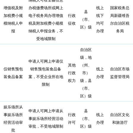
增值税及附
办税缴费场所或网上
线上
国家税务总
县
加税费小规
电子税务局办理增值
行政
线下
局新疆维吾
（市、
模纳税人申
税及附加税费小规模
征收
均可
尔自治区税
区）级
报
纳税人申报业务，不
办理
务局
受地域限制
自治区
级，地
申请人可网上申请仅
其他
（州、
仅销售预包
销售预包装食品备
线上
自治区市场
行政
市）
装食品备案
案，不受企业所在地
办理
监督管理局
权力
级，县
限制
（市、
区）级
娱乐场所从
申请人可网上申请从
县
事娱乐场所
行政
线上
自治区文化
事娱乐场所经营活动
（市、
经营活动审
许可
办理
和旅游厅
审批，不受地域限制
区）级
批