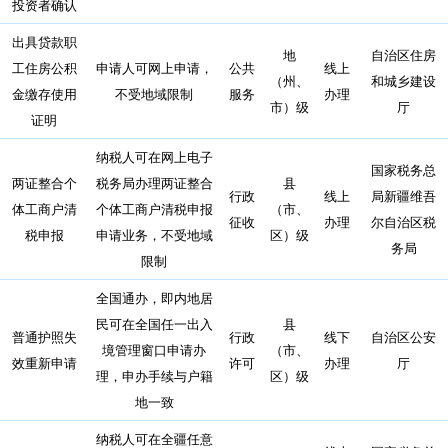
投资者确认
出具贷款职
地
自治区住房
工住房公积
申请人可网上申请，
公共
线上
（州、
和城乡建设
金缴存使用
不受地域限制
服务
办理
市）级
厅
证明
纳税人可在网上电子
国家税务总
两证整合个
税务局办理两证整合
县
行政
线上
局新疆维吾
体工商户清
个体工商户清税申报
（市、
征收
办理
尔自治区税
税申报
申请业务，不受地域
区）级
务局
限制
全国通办，即内地居
民可在全国任一出入
县
普通护照失
行政
线下
自治区公安
境管理窗口申请办
（市、
效重新申请
许可
办理
厅
理，申办手续与户籍
区）级
地一致
纳税人可在全疆任意