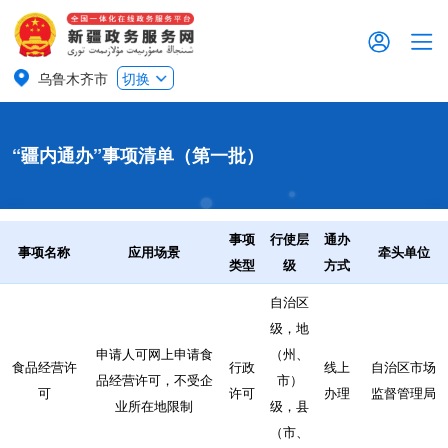
乌鲁木齐市
切换
“疆内通办”事项清单（第一批）
事项
行使层
通办
事项名称
应用场景
牵头单位
类型
级
方式
自治区
级，地
申请人可网上申请食
（州、
食品经营许
行政
线上
自治区市场
品经营许可，不受企
市）
可
许可
办理
监督管理局
业所在地限制
级，县
（市、