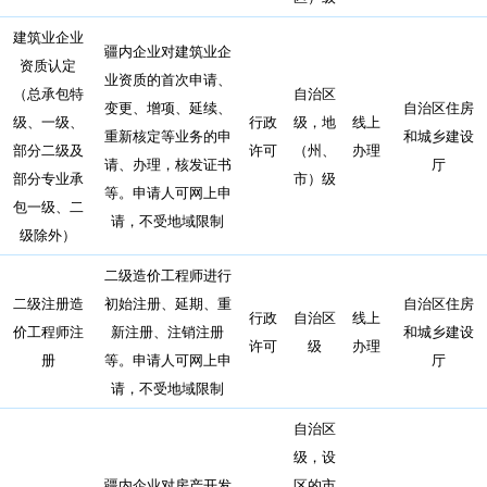
建筑业企业
疆内企业对建筑业企
资质认定
业资质的首次申请、
（总承包特
自治区
变更、增项、延续、
自治区住房
级、一级、
行政
级，地
线上
重新核定等业务的申
和城乡建设
部分二级及
许可
（州、
办理
请、办理，核发证书
厅
部分专业承
市）级
等。申请人可网上申
包一级、二
请，不受地域限制
级除外）
二级造价工程师进行
二级注册造
初始注册、延期、重
自治区住房
行政
自治区
线上
价工程师注
新注册、注销注册
和城乡建设
许可
级
办理
册
等。申请人可网上申
厅
请，不受地域限制
自治区
级，设
疆内企业对房产开发
区的市