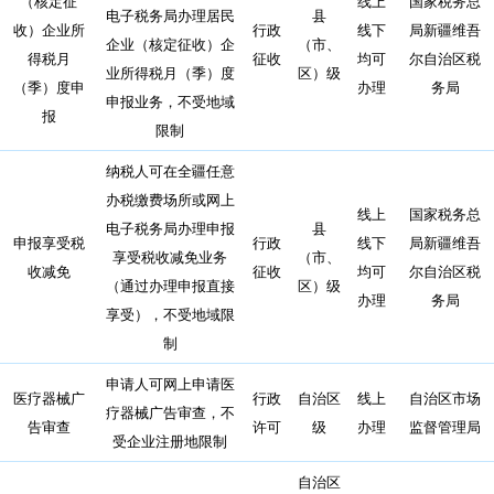
（核定征
线上
国家税务总
电子税务局办理居民
县
收）企业所
行政
线下
局新疆维吾
企业（核定征收）企
（市、
得税月
征收
均可
尔自治区税
业所得税月（季）度
区）级
（季）度申
办理
务局
申报业务，不受地域
报
限制
纳税人可在全疆任意
办税缴费场所或网上
线上
国家税务总
电子税务局办理申报
县
申报享受税
行政
线下
局新疆维吾
享受税收减免业务
（市、
收减免
征收
均可
尔自治区税
（通过办理申报直接
区）级
办理
务局
享受），不受地域限
制
申请人可网上申请医
医疗器械广
行政
自治区
线上
自治区市场
疗器械广告审查，不
告审查
许可
级
办理
监督管理局
受企业注册地限制
自治区