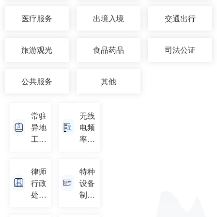
医疗服务
出境入境
交通出行
旅游观光
食品药品
司法公证
公共服务
其他
常驻
无线
异地
电频
工作
率使
人员
用许
备案
可证
律师
特种
行政
设备
处罚
制造
信息
单位