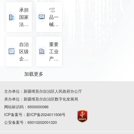
询
承担
“三
国家
品一
法定
械”广
计量
告审
检定
查信
自治
重要
机构
息公
区级
工业
任务
示
企业
产品
授权
技术
许可
查询
中心
证查
加载更多
名单
询
主办单位：新疆维吾尔自治区人民政府办公厅
承办单位：新疆维吾尔自治区数字化发展局
网站标识码：6500000086
ICP备案号：新ICP备2024011506号
公安备案号：65010202001320