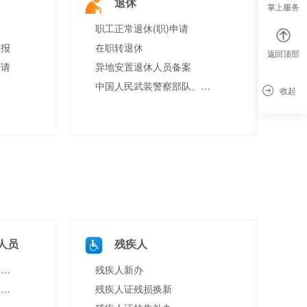
退休
掌上服务
职工正常退休(职)申请
申报
在职转退休
返回顶部
申请
异地安置退休人员备案
中国人民武装警察部队、军队离休、退休干部和退休士官的抚恤优待的给付
收起
人员
残疾人
申请补发边境管理区通行证（含边境特别管理区通行证）
残疾人新办
申办边境管理区通行证（含边境特别管理区通行证）
残疾人证残损换新