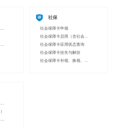
社保
基本医疗保险参保人员享受门诊慢特病病种待遇认定
社会保障卡申领
社会保障卡启用（含社会保障卡银行账户激活）
符合资助条件的救助对象参加城乡居民基本医疗保险个人缴费补贴
社会保障卡应用状态查询
社会保障卡挂失与解挂
社会保障卡补领、换领、换发
对出租汽车经营者和驾驶员先进事迹的表彰和奖励
限）
驾驶证联系方式变更备案（县级权限）