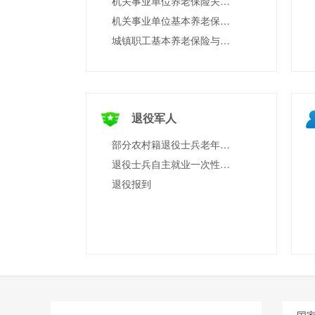
机关事业单位养老保险关系转移接续申请
机关事业单位基本养老保险与城镇企业职工基本养老保险互转申请
城镇职工基本养老保险与城乡居民基本养老保险制度衔接申请
退役军人
部分农村籍退役士兵老年生活补助的发放
退役士兵自主就业一次性经济补助金的给付
退役报到