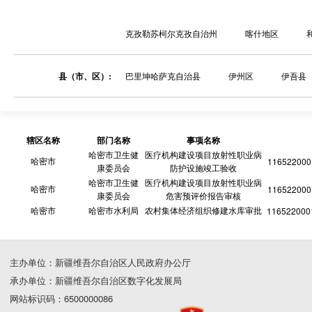
克孜勒苏柯尔克孜自治州
喀什地区
县（市、区）:
巴里坤哈萨克自治县
伊州区
伊吾县
辖区名称
部门名称
事项名称
哈密市卫生健
医疗机构建设项目放射性职业病
哈密市
116522000
康委员会
防护设施竣工验收
哈密市卫生健
医疗机构建设项目放射性职业病
哈密市
116522000
康委员会
危害预评价报告审核
哈密市
哈密市水利局
农村集体经济组织修建水库审批
116522000
主办单位：新疆维吾尔自治区人民政府办公厅
承办单位：新疆维吾尔自治区数字化发展局
网站标识码：6500000086