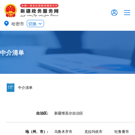
哈密市
切换
中介清单
中介清单
自治区:
新疆维吾尔自治区
地（州、市）:
乌鲁木齐市
克拉玛依市
吐鲁番市