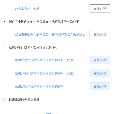
赴台乘务签注签发
在线办理
乌鲁木齐经济技术开发区消防救援大队
乌鲁木齐经济技术开发区（乌鲁木齐市头屯河区）档案局
居住在中国内地的中国公民在内地解除收养关系登记
乌鲁木齐经济技术开发区（头屯河区）科学技术局
卫生健康委员会
居住在中国内地的中国公民在内地解除收养关系登记
在线办理
乌鲁木齐经济技术开发区（头屯河区）民政局
乌鲁木齐经济技术开发区（头屯河区）商务局
放射源诊疗技术和医用辐射机构许可
中共乌鲁木齐经济技术开发区（乌鲁木齐市头屯河区）委员会机构编制委员会办公室
乌鲁木齐市公安局经济技术开发区分局
放射源诊疗技术和医用辐射机构许可（校验）
在线办理
中共乌鲁木齐经济技术开发区（乌鲁木齐市头屯河区）委员会宣传部
乌鲁木齐经济技术开发区（头屯河区）文化体育旅游局
放射源诊疗技术和医用辐射机构许可（变更）
在线办理
乌鲁木齐经济技术开发区（头屯河区）建设局（交通局、水务局、人民防空办公室）
乌鲁木齐经济技术开发区（乌鲁木齐市头屯河区）农业农村局
放射源诊疗技术和医用辐射机构许可
在线办理
往来港澳商务签注签发
乌鲁木齐经济技术开发区（头屯河区）人力资源和社会保障局
城市管理局
往来港澳商务签注签发
在线办理