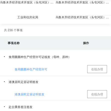
乌鲁木齐经济技术开发区（头屯河区）市场监督管理局
乌鲁木齐经济技术开发区（头屯河区）退役军人事务局
工业和信息化局
乌鲁木齐经济技术开发区（头屯河区）气象局
共 236 个事项
乌鲁木齐经济技术开发区（头屯河区）园林管理局
乌鲁木齐市经济技术开发区(头屯河区)残疾人联合会
事项名称
操作
乌鲁木齐经济技术开发区(乌鲁木齐市头屯河区）财政局
乌鲁木齐水业投资发展集团有限公司
食用菌菌种生产经营许可证核发（母种、原种）
国网新疆电力有限公司乌鲁木齐供电公司
乌鲁木齐市社会保险中心经济技术开发区（头屯河区）分中心
食用菌菌种生产经营许可
在线办理
乌鲁木齐市生态环境局经济技术开发区（头屯河区）分局
乌鲁木齐市医疗保障事业发展中心经济技术开发区（头屯河区）分中心
港澳居民定居证明签发
乌鲁木齐市自然资源局经济技术开发区（头屯河区）分局
乌鲁木齐市烟草专卖局市区二局（经济技术开发区头屯河区）
港澳居民定居证明签发
在线办理
应急管理局
国家税务总局乌鲁木齐经济技术开发区（头屯河区）税务局
赴台乘务签注签发