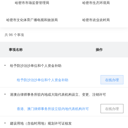
哈密市市场监督管理局
哈密市生态环境局
哈密市文化体育广播电视和旅游局
哈密市农业农村局
共 96 个事项
哈密市财政局
哈密市商务局（招商局）
事项名称
操作
哈密市司法局
国家税务总局哈密市税务局
给予防沙治沙单位和个人资金补助
哈密市档案局
哈密市工业和信息化局
给予防沙治沙单位和个人资金补助
在线办理
哈密市烟草专卖局（公司）
哈密市消防救援支队
港澳台律师事务所驻内地或大陆代表机构设立、变更、注销许可
哈密市科学技术局
中共哈密市委员会宣传部
香港、澳门律师事务所设立驻内地代表机构许可
在线办理
哈密市人力资源和社会保障局
国网哈密供电公司
建设用地（含临时用地）规划许可证核发