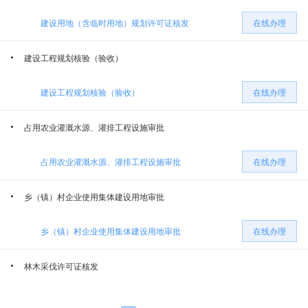
建设用地（含临时用地）规划许可证核发
在线办理
哈密市水利局
哈密市应急管理局
建设工程规划核验（验收）
哈密市教育局
哈密市医疗保障局
建设工程规划核验（验收）
在线办理
哈密市发展和改革委员会
哈密市公安局
占用农业灌溉水源、灌排工程设施审批
哈密市自然资源局
哈密市气象局
占用农业灌溉水源、灌排工程设施审批
在线办理
哈密市交通运输局
哈密市卫生健康委员会
乡（镇）村企业使用集体建设用地审批
乡（镇）村企业使用集体建设用地审批
在线办理
哈密市林业和草原局
哈密市住房公积金管理中心
林木采伐许可证核发
哈密市政务服务中心
哈密市住房和城乡建设局
林木采伐许可证核发（设区的市级权限）
在线办理