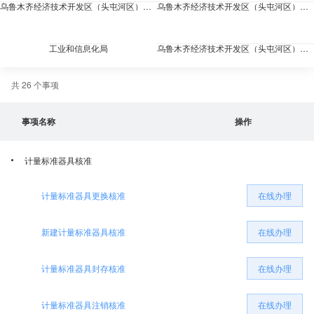
乌鲁木齐经济技术开发区（头屯河区）市场监督管理局
乌鲁木齐经济技术开发区（头屯河区）退役军人事务局
工业和信息化局
乌鲁木齐经济技术开发区（头屯河区）气象局
共 26 个事项
乌鲁木齐经济技术开发区（头屯河区）园林管理局
乌鲁木齐市经济技术开发区(头屯河区)残疾人联合会
事项名称
操作
乌鲁木齐经济技术开发区(乌鲁木齐市头屯河区）财政局
乌鲁木齐水业投资发展集团有限公司
计量标准器具核准
国网新疆电力有限公司乌鲁木齐供电公司
乌鲁木齐市社会保险中心经济技术开发区（头屯河区）分中心
计量标准器具更换核准
在线办理
乌鲁木齐市生态环境局经济技术开发区（头屯河区）分局
乌鲁木齐市医疗保障事业发展中心经济技术开发区（头屯河区）分中心
新建计量标准器具核准
在线办理
乌鲁木齐市自然资源局经济技术开发区（头屯河区）分局
乌鲁木齐市烟草专卖局市区二局（经济技术开发区头屯河区）
计量标准器具封存核准
在线办理
应急管理局
国家税务总局乌鲁木齐经济技术开发区（头屯河区）税务局
计量标准器具注销核准
在线办理