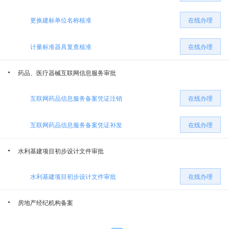
更换建标单位名称核准
在线办理
乌鲁木齐经济技术开发区消防救援大队
乌鲁木齐经济技术开发区（乌鲁木齐市头屯河区）档案局
计量标准器具复查核准
在线办理
乌鲁木齐经济技术开发区（头屯河区）科学技术局
卫生健康委员会
药品、医疗器械互联网信息服务审批
乌鲁木齐经济技术开发区（头屯河区）民政局
乌鲁木齐经济技术开发区（头屯河区）商务局
互联网药品信息服务备案凭证注销
在线办理
中共乌鲁木齐经济技术开发区（乌鲁木齐市头屯河区）委员会机构编制委员会办公室
乌鲁木齐市公安局经济技术开发区分局
互联网药品信息服务备案凭证补发
在线办理
中共乌鲁木齐经济技术开发区（乌鲁木齐市头屯河区）委员会宣传部
乌鲁木齐经济技术开发区（头屯河区）文化体育旅游局
水利基建项目初步设计文件审批
乌鲁木齐经济技术开发区（头屯河区）建设局（交通局、水务局、人民防空办公室）
乌鲁木齐经济技术开发区（乌鲁木齐市头屯河区）农业农村局
水利基建项目初步设计文件审批
在线办理
房地产经纪机构备案
乌鲁木齐经济技术开发区（头屯河区）人力资源和社会保障局
城市管理局
房地产经纪机构备案（县级）
在线办理