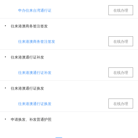
申办往来台湾通行证
在线办理
和田地区住房公积金管理中心
和田地区司法局
往来港澳商务签注签发
和田地区发展和改革委员会
和田地区公安局
往来港澳商务签注签发
在线办理
和田地区农业农村局
和田地区财政局
往来港澳通行证补发
和田地区卫生健康委员会
和田地区水利局
往来港澳通行证补发
在线办理
和田地区自然资源局
和田地区住房和城乡建设局
往来港澳通行证换发
往来港澳通行证换发
在线办理
国网新疆电力有限公司和田供电公司
和田地区教育局
申请换发、补发普通护照
和田地区交通运输局
和田地区林业和草原局
申请补发普通护照
在线办理