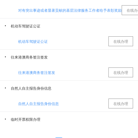
对有突出事迹或者显著贡献的基层法律服务工作者给予表彰奖励
在线办
乌鲁木齐经济技术开发区消防救援大队
乌鲁木齐经济技术开发区（乌鲁木齐市头屯河区）档案局
机动车驾驶证公证
乌鲁木齐经济技术开发区（头屯河区）科学技术局
卫生健康委员会
机动车驾驶证公证
在线办理
乌鲁木齐经济技术开发区（头屯河区）民政局
乌鲁木齐经济技术开发区（头屯河区）商务局
往来港澳商务签注签发
中共乌鲁木齐经济技术开发区（乌鲁木齐市头屯河区）委员会机构编制委员会办公室
乌鲁木齐市公安局经济技术开发区分局
往来港澳商务签注签发
在线办理
中共乌鲁木齐经济技术开发区（乌鲁木齐市头屯河区）委员会宣传部
乌鲁木齐经济技术开发区（头屯河区）文化体育旅游局
自然人自主报告身份信息
自然人自主报告身份信息
在线办理
乌鲁木齐经济技术开发区（头屯河区）建设局（交通局、水务局、人民防空办公室）
乌鲁木齐经济技术开发区（乌鲁木齐市头屯河区）农业农村局
临时开票权限办理
乌鲁木齐经济技术开发区（头屯河区）人力资源和社会保障局
城市管理局
临时开票权限办理
在线办理