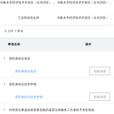
乌鲁木齐经济技术开发区（头屯河区）市场监督管理局
乌鲁木齐经济技术开发区（头屯河区）退役军人事务局
工业和信息化局
乌鲁木齐经济技术开发区（头屯河区）气象局
共 208 个事项
乌鲁木齐经济技术开发区（头屯河区）园林管理局
乌鲁木齐市经济技术开发区(头屯河区)残疾人联合会
事项名称
操作
乌鲁木齐经济技术开发区(乌鲁木齐市头屯河区）财政局
乌鲁木齐水业投资发展集团有限公司
居民身份证发还
国网新疆电力有限公司乌鲁木齐供电公司
乌鲁木齐市社会保险中心经济技术开发区（头屯河区）分中心
居民身份证发还
在线办理
乌鲁木齐市生态环境局经济技术开发区（头屯河区）分局
乌鲁木齐市医疗保障事业发展中心经济技术开发区（头屯河区）分中心
居民身份证挂失申报
乌鲁木齐市自然资源局经济技术开发区（头屯河区）分局
乌鲁木齐市烟草专卖局市区二局（经济技术开发区头屯河区）
居民身份证挂失申报
在线办理
应急管理局
国家税务总局乌鲁木齐经济技术开发区（头屯河区）税务局
对有突出事迹或者显著贡献的基层法律服务工作者给予表彰奖励