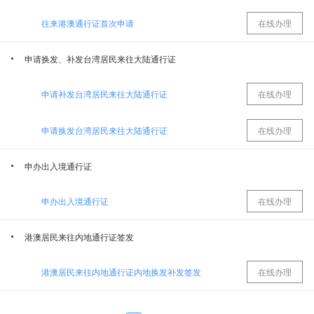
往来港澳通行证首次申请
在线办理
乌鲁木齐市通信管理办公室
乌鲁木齐市财政局
申请换发、补发台湾居民来往大陆通行证
乌鲁木齐市人力资源和社会保障局
乌鲁木齐住房公积金管理中心
申请补发台湾居民来往大陆通行证
在线办理
乌鲁木齐市交通运输局
中共乌鲁木齐市委员会金融委员会办公室(乌鲁木齐市地方金融管理局)、中共乌鲁木齐市委员会金融工作委员会
申请换发台湾居民来往大陆通行证
在线办理
乌鲁木齐市应急管理局
乌鲁木齐市民政局（乌鲁木齐市民间组织管理局）
申办出入境通行证
乌鲁木齐市司法局
乌鲁木齐市文化广播电视和旅游局（市文物局）
申办出入境通行证
在线办理
港澳居民来往内地通行证签发
乌鲁木齐市住房和城乡建设局
乌鲁木齐市自然资源局
港澳居民来往内地通行证内地换发补发签发
在线办理
国网新疆电力有限公司乌鲁木齐供电公司
乌鲁木齐市公安局
申请换发、补发往来台湾通行证