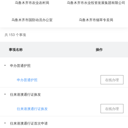
乌鲁木齐市农业农村局
乌鲁木齐市水业投资发展集团有限公司
乌鲁木齐市国防动员办公室
乌鲁木齐市烟草专卖局
共 153 个事项
乌鲁木齐市商务局
乌鲁木齐市生态环境局
事项名称
操作
乌鲁木齐市消防救援支队
乌鲁木齐市气象局
申办普通护照
乌鲁木齐市教育局
国家税务总局乌鲁木齐市税务局
申办普通护照
在线办理
乌鲁木齐市市委办公厅档案局（档案馆）
乌鲁木齐市科学技术局
往来港澳通行证换发
乌鲁木齐市邮政管理局
乌鲁木齐市新闻出版局（乌鲁木齐市版权局）
往来港澳通行证换发
在线办理
乌鲁木齐市国家安全局
新疆燃气集团有限公司
往来港澳通行证首次申请