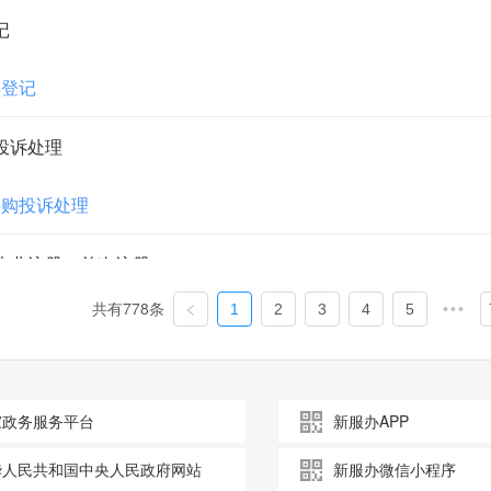
记
车登记
投诉处理
采购投诉处理
执业注册（首次注册）
共有778条
1
2
3
4
5
•••
医生执业注册（首次注册）
方案终止备案
家政务服务平台
新服办APP
年金方案终止备案
华人民共和国中央人民政府网站
新服办微信小程序