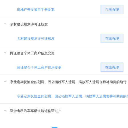
房地产开发项目手册备案
在线办理
玛纳斯县自然资源局
玛纳斯县住房和城乡建设局
乡村建设规划许可证核发
玛纳斯县发展和改革委员会
玛纳斯县司法局
乡村建设规划许可证核发
在线办理
玛纳斯县交通运输局
玛纳斯县人力资源和社会保障局
两证整合个体工商户信息变更
国家税务总局玛纳斯县税务局
两证整合个体工商户信息变更
在线办理
享受定期抚恤金的烈属、因公牺牲军人遗属、病故军人遗属丧葬补助费的给付
享受定期抚恤金的烈属、因公牺牲军人遗属、病故军人遗属丧葬补助费的
巡游出租汽车车辆道路运输证过户
巡游出租汽车车辆道路运输证过户
在线办理