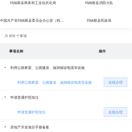
玛纳斯县商务和工业信息化局
玛纳斯县消防大队
中国共产党玛纳斯县委员会办公室（档案局）
玛纳斯县民政局
共 806 个事项
玛纳斯县烟草专卖局
玛纳斯县文化体育广播电视和旅游局
事项名称
操作
玛纳斯县水利局
玛纳斯县卫生健康委员会
利用公路桥梁、公路隧道、涵洞铺设电缆等设施
玛纳斯县林业和草原综合行政执法大队
玛纳斯县教育局
利用公路桥梁、公路隧道、涵洞铺设电缆等设施
在线办理
玛纳斯县公安局
玛纳斯县医疗保障局
申请普通护照加注
玛纳斯县农业农村局
玛纳斯县残疾人联合会
申请普通护照加注
在线办理
玛纳斯县市场监督管理局
玛纳斯县退役军人事务局
房地产开发项目手册备案