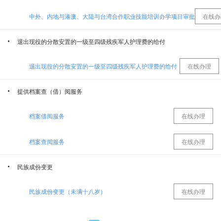
中外、内地与港澳、大陆与台湾合作职业技能培训办学项目审批
在线办
昌吉回族自治州水利局
昌吉州住房和城乡建设局
退出现役的分散安置的一级至四级残疾军人护理费的给付
昌吉回族自治州民政局
昌吉回族自治州司法局
退出现役的分散安置的一级至四级残疾军人护理费的给付
在线办理
昌吉回族自治州科学技术局
昌吉市国网新疆电力有限公司昌吉供电公司
提供档案查（借）阅服务
昌吉回族自治州生态环境局
昌吉回族自治州消防救援支队
档案借阅服务
在线办理
昌吉回族自治州人力资源和社会保障局
昌吉回族自治州医疗保障局
档案查阅服务
在线办理
民族成份变更
昌吉州住房公积金管理中心
昌吉州农业农村局
民族成份变更（未满十八岁）
在线办理
昌吉回族自治州公安局
昌吉州交通运输局
民族成份变更（年满十八岁）
在线办理