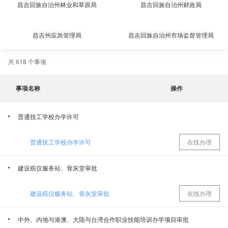
昌吉回族自治州林业和草原局
昌吉回族自治州财政局
昌吉州应急管理局
昌吉回族自治州市场监督管理局
共 618 个事项
昌吉州自然资源局
昌吉回族自治州商务局（昌吉回族自治州招商局）
事项名称
操作
昌吉回族自治州邮政管理局
昌吉回族自治州国防动员办公室
普通技工学校办学许可
昌吉回族自治州气象局
昌吉州党委宣传部（昌吉州新闻出版局）
普通技工学校办学许可
在线办理
昌吉州党委办公室
昌吉回族自治州工业和信息化局
建设殡仪服务站、骨灰堂审批
昌吉公路事业发展中心
昌吉回族自治州国家安全局
建设殡仪服务站、骨灰堂审批
在线办理
昌吉回族自治州卫生健康委员会
昌吉州文化体育广播电视和旅游局
中外、内地与港澳、大陆与台湾合作职业技能培训办学项目审批