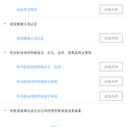
创业开业指导
在线办理
米东区园林管理局（米东区林业和草原局）
国网新疆电力有限公司乌鲁木齐米东区供电公司
就业困难人员认定
乌鲁木齐市医疗保障事业发展中心米东区分中心
乌鲁木齐市米东区人力资源和社会保障局
就业困难人员认定
在线办理
乌鲁木齐市米东区城市管理局（城市管理行政执法局）
乌鲁木齐市米东区卫生健康委员会（疾病预防控制局、中医药管理局）
民办职业培训学校设立、分立、合并、变更及终止审批
米东区文化体育广播电视和旅游局（文物局）
乌鲁木齐市米东区水务局
民办职业培训学校分立、合并
在线办理
乌鲁木齐市社会保险中心米东区分中心
乌鲁木齐市米东区民政局
民办职业培训学校终止审批
在线办理
乌鲁木齐市公安局米东区分局
国家税务总局乌鲁木齐市米东区税务局
民办职业培训学校设立审批
在线办理
劳务派遣单位设立分公司经营劳务派遣业务备案
乌鲁木齐市米东区市场监督管理局（知识产权局、市场监管综合行政执法队）
劳务派遣单位设立分公司经营劳务派遣业务备案
在线办理