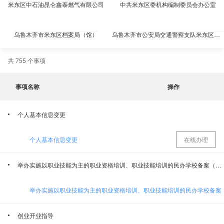
米东区中石油昆仑鑫泰燃气有限公司
中共米东区委机构编制委员会办公室
乌鲁木齐市米东区档案局（馆）
乌鲁木齐市公安局交通警察支队米东区大队
共 755 个事项
中共乌鲁木齐市米东区委员会宣传部
乌鲁木齐市烟草专卖局市区五局（米东区）
事项名称
操作
乌鲁木齐市米东区财政局（国有资产管理委员会办公室）
乌鲁木齐市米东区残疾人联合会
个人基本信息变更
乌鲁木齐市米东区应急管理局（乌鲁木齐市米东区矿山安全监督管理局）
乌鲁木齐市米东区消防救援大队
个人基本信息变更
在线办理
乌鲁木齐市米东区司法局
乌鲁木齐市米东区农业农村局(乡村振兴局、农业综合行政执法队)
举办实施以职业技能为主的职业资格培训、职业技能培训的民办学校备案（民办高校办学行为的备案除外）
乌鲁木齐市自然资源局米东区分局
乌鲁木齐市米东区建设局（交通局）
米东区发展和改革委员会（国防动员办公室<人民防空办公室>、粮食和物资储备局）
乌鲁木齐市米东区退役军人事务局
创业开业指导