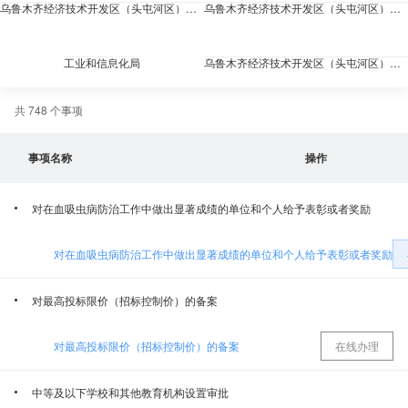
乌鲁木齐经济技术开发区（头屯河区）市场监督管理局
乌鲁木齐经济技术开发区（头屯河区）退役军人事务局
工业和信息化局
乌鲁木齐经济技术开发区（头屯河区）气象局
共 748 个事项
乌鲁木齐经济技术开发区（头屯河区）园林管理局
乌鲁木齐市经济技术开发区(头屯河区)残疾人联合会
事项名称
操作
乌鲁木齐经济技术开发区(乌鲁木齐市头屯河区）财政局
乌鲁木齐水业投资发展集团有限公司
对在血吸虫病防治工作中做出显著成绩的单位和个人给予表彰或者奖励
国网新疆电力有限公司乌鲁木齐供电公司
乌鲁木齐市社会保险中心经济技术开发区（头屯河区）分中心
对在血吸虫病防治工作中做出显著成绩的单位和个人给予表彰或者奖励
乌鲁木齐市生态环境局经济技术开发区（头屯河区）分局
乌鲁木齐市医疗保障事业发展中心经济技术开发区（头屯河区）分中心
对最高投标限价（招标控制价）的备案
乌鲁木齐市自然资源局经济技术开发区（头屯河区）分局
乌鲁木齐市烟草专卖局市区二局（经济技术开发区头屯河区）
对最高投标限价（招标控制价）的备案
在线办理
应急管理局
国家税务总局乌鲁木齐经济技术开发区（头屯河区）税务局
中等及以下学校和其他教育机构设置审批