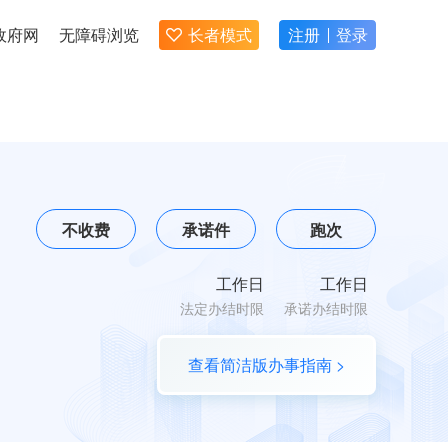
政府网
无障碍浏览
长者模式
注册
登录
不收费
承诺件
跑次
工作日
工作日
法定办结时限
承诺办结时限
查看简洁版办事指南 >