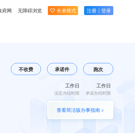
政府网
无障碍浏览
长者模式
注册
登录
不收费
承诺件
跑次
工作日
工作日
法定办结时限
承诺办结时限
查看简洁版办事指南 >