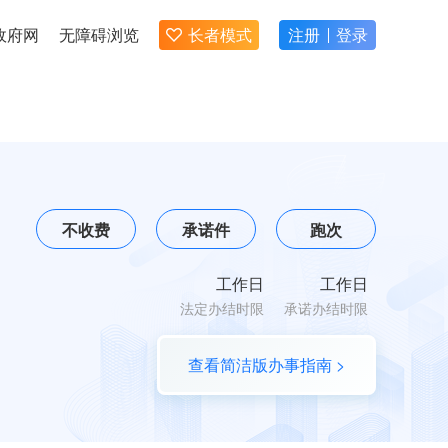
政府网
无障碍浏览
长者模式
注册
登录
不收费
承诺件
跑次
工作日
工作日
法定办结时限
承诺办结时限
查看简洁版办事指南 >