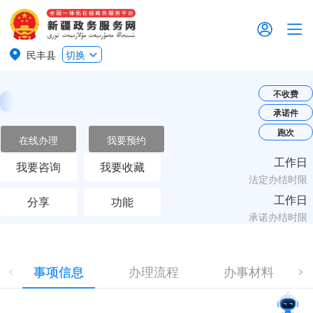
民丰县
切换
不收费
承诺件
跑次
在线办理
我要预约
工作日
我要咨询
我要收藏
法定办结时限
工作日
分享
功能
承诺办结时限
事项信息
办理流程
办事材料