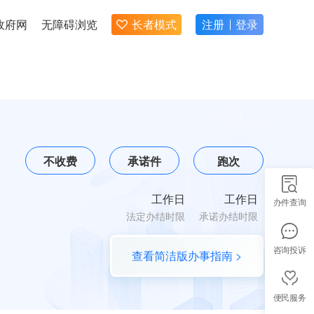
政府网
无障碍浏览
长者模式
注册
登录
不收费
承诺件
跑次
工作日
工作日
办件查询
法定办结时限
承诺办结时限
咨询投诉
查看简洁版办事指南 >
便民服务