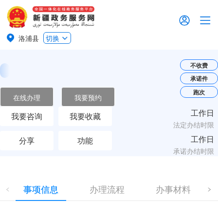
洛浦县
切换
不收费
承诺件
跑次
在线办理
我要预约
工作日
我要咨询
我要收藏
法定办结时限
工作日
分享
功能
承诺办结时限
事项信息
办理流程
办事材料