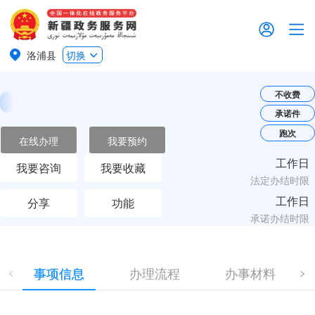
洛浦县
切换
不收费
承诺件
跑次
在线办理
我要预约
工作日
我要咨询
我要收藏
法定办结时限
工作日
分享
功能
承诺办结时限
事项信息
办理流程
办事材料