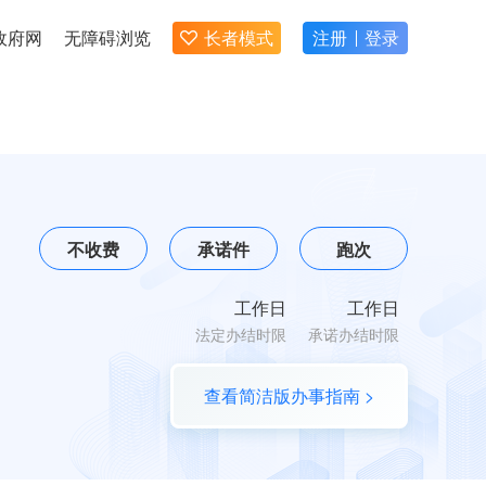
政府网
无障碍浏览
长者模式
注册
登录
不收费
承诺件
跑次
工作日
工作日
法定办结时限
承诺办结时限
查看简洁版办事指南 >