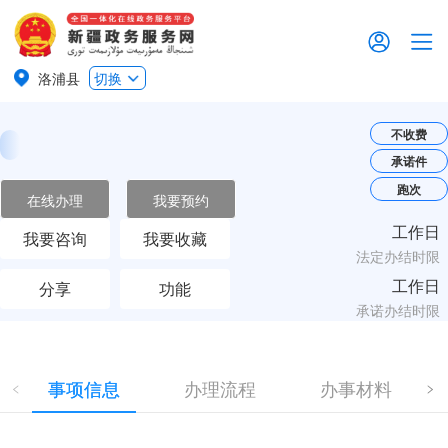
洛浦县
切换
不收费
承诺件
跑次
在线办理
我要预约
工作日
我要咨询
我要收藏
法定办结时限
工作日
分享
功能
承诺办结时限
事项信息
办理流程
办事材料