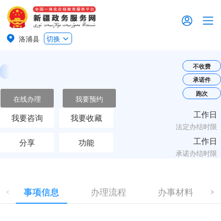
洛浦县
切换
不收费
承诺件
跑次
在线办理
我要预约
工作日
我要咨询
我要收藏
法定办结时限
工作日
分享
功能
承诺办结时限
事项信息
办理流程
办事材料