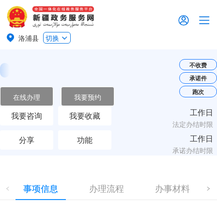
洛浦县
切换
不收费
承诺件
跑次
在线办理
我要预约
工作日
我要咨询
我要收藏
法定办结时限
工作日
分享
功能
承诺办结时限
事项信息
办理流程
办事材料