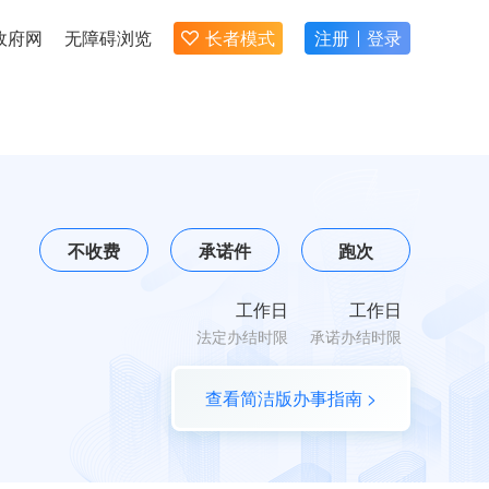
政府网
无障碍浏览
长者模式
注册
登录
不收费
承诺件
跑次
工作日
工作日
法定办结时限
承诺办结时限
查看简洁版办事指南 >