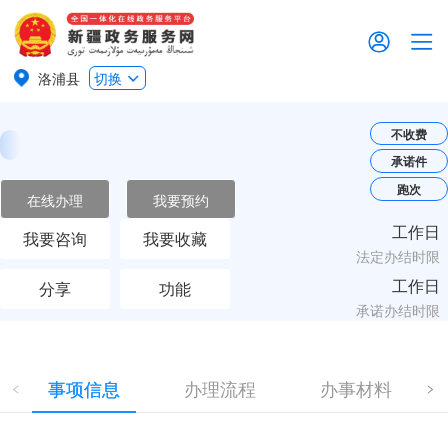
洛浦县
切换
不收费
承诺件
跑次
在线办理
我要预约
工作日
我要咨询
我要收藏
法定办结时限
工作日
分享
功能
承诺办结时限
事项信息
办理流程
办事材料