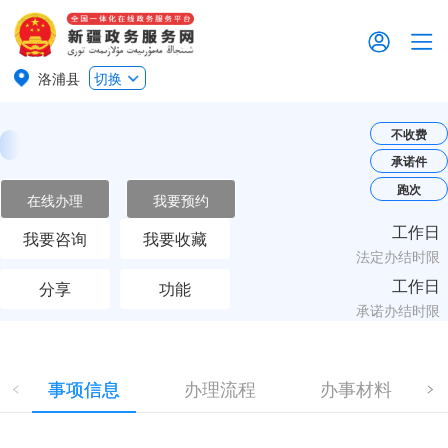
洛浦县
切换
不收费
承诺件
跑次
在线办理
我要预约
工作日
我要咨询
我要收藏
法定办结时限
工作日
分享
功能
承诺办结时限
事项信息
办理流程
办事材料