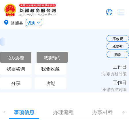
洛浦县
切换
不收费
承诺件
跑次
在线办理
我要预约
工作日
我要咨询
我要收藏
法定办结时限
工作日
分享
功能
承诺办结时限
事项信息
办理流程
办事材料