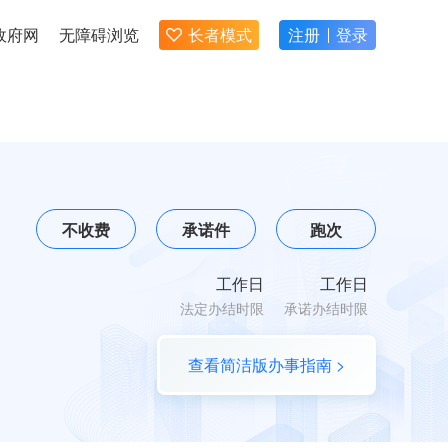
政府网
无障碍浏览
长者模式
注册
登录
不收费
承诺件
跑次
工作日
工作日
法定办结时限
承诺办结时限
查看简洁版办事指南 >