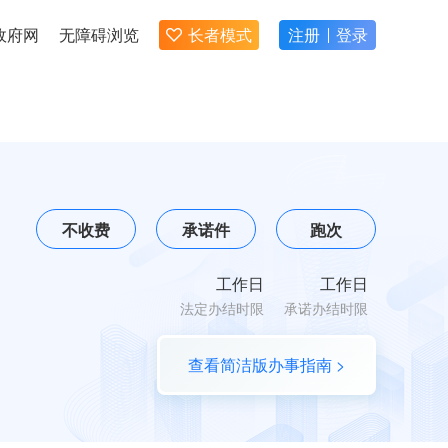
政府网
无障碍浏览
长者模式
注册
登录
不收费
承诺件
跑次
工作日
工作日
法定办结时限
承诺办结时限
查看简洁版办事指南 >