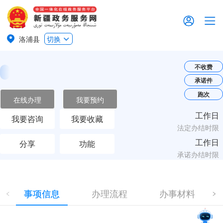
洛浦县
切换
不收费
承诺件
跑次
在线办理
我要预约
工作日
我要咨询
我要收藏
法定办结时限
工作日
分享
功能
承诺办结时限
事项信息
办理流程
办事材料