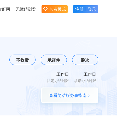
政府网
无障碍浏览
长者模式
注册
登录
不收费
承诺件
跑次
工作日
工作日
法定办结时限
承诺办结时限
查看简洁版办事指南 >