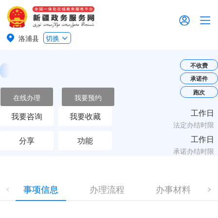
洛浦县
切换
不收费
承诺件
跑次
在线办理
我要预约
工作日
我要咨询
我要收藏
法定办结时限
工作日
分享
功能
承诺办结时限
事项信息
办理流程
办事材料