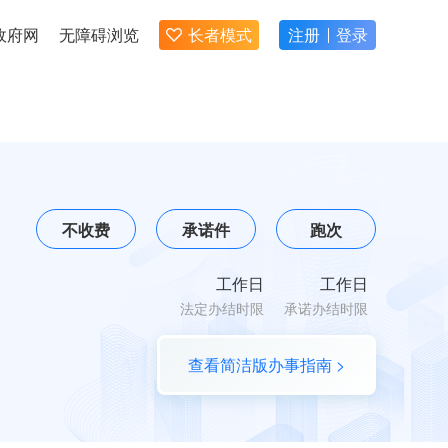
政府网
无障碍浏览
长者模式
注册
登录
不收费
承诺件
跑次
工作日
工作日
法定办结时限
承诺办结时限
查看简洁版办事指南 >